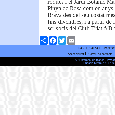
roques i el Jardí Botànic Ma
Pinya de Rosa com en anys a
Brava des del seu costat més
fins divendres, i a partir d
ser socis del Club Triatló Bl
Comparteix
Facebook
Twitter
Email
Data de realització:
05/06/20
Accessibilitat
Correu de contacte
© Ajuntament de Blanes |
Prote
Passeig Dintre 29 | 17300