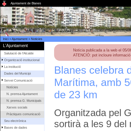
Ajuntament de Blanes
Inici
>
Ajuntament
>
Noticies
L'Ajuntament
Noticia publicada a la web el 05/
Salutació de l'Alcalde
ATENCIÓ: pot incloure informació 
Organització institucional
Blanes celebra d
La institució
Dades del Municipi
Marítima, amb 50
Servei Comunicació
Notícies
de 23 km
N. premsa Ajuntament
N. premsa G. Municipals
Xarxes socials
Organitzada pel G
Pràctiques comunicació
sortirà a les 9 del
Seu electrònica
Bases de dades