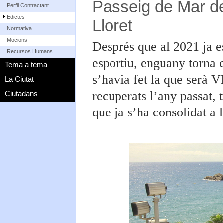
Passeig de Mar d
Perfil Contractant
Edictes
Lloret
Normativa
Mocions
Després que al 2021 ja e
Recursos Humans
esportiu, enguany torna 
Tema a tema
s’havia fet la que serà 
La Ciutat
recuperats l’any passat,
Ciutadans
que ja s’ha consolidat a l