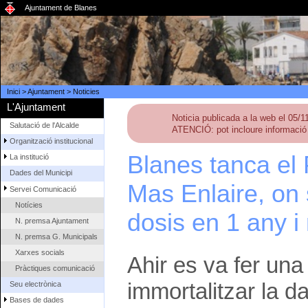
Ajuntament de Blanes
Inici
>
Ajuntament
>
Noticies
L'Ajuntament
Noticia publicada a la web el 05/
Salutació de l'Alcalde
ATENCIÓ: pot incloure informació 
Organització institucional
Blanes tanca el
La institució
Dades del Municipi
Mas Enlaire, on 
Servei Comunicació
Notícies
dosis en 1 any i
N. premsa Ajuntament
N. premsa G. Municipals
Xarxes socials
Ahir es va fer una 
Pràctiques comunicació
immortalitzar la 
Seu electrònica
Bases de dades