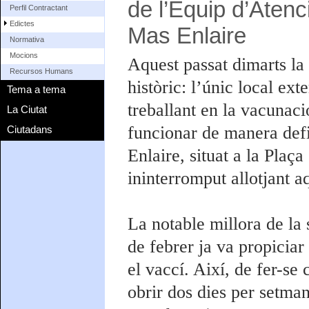
de l’Equip d’Atenc
Perfil Contractant
Edictes
Mas Enlaire
Normativa
Mocions
Aquest passat dimarts la
Recursos Humans
històric: l’únic local ex
Tema a tema
treballant en la vacuna
La Ciutat
funcionar de manera defi
Ciutadans
Enlaire, situat a la Pla
ininterromput allotjant a
La notable millora de la 
de febrer ja va propiciar
el vaccí. Així, de fer-se 
obrir dos dies per setmana