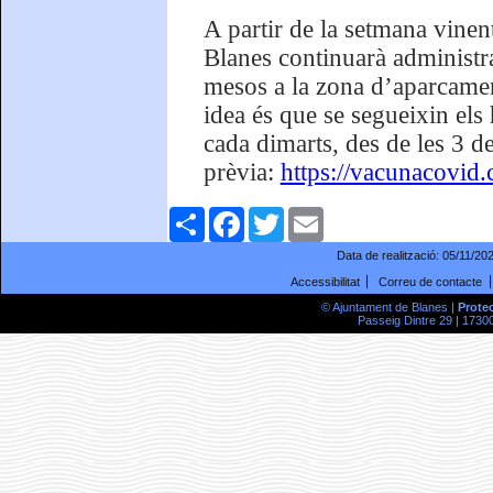
A partir de la setmana vine
Blanes continuarà administra
mesos a la zona d’aparcamen
idea és que se segueixin els 
cada dimarts, des de les 3 d
prèvia:
https://vacunacovid.c
Comparteix
Facebook
Twitter
Email
Data de realització:
05/11/20
Accessibilitat
Correu de contacte
© Ajuntament de Blanes |
Prote
Passeig Dintre 29 | 17300