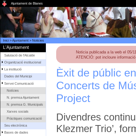
Ajuntament de Blanes
Inici
>
Ajuntament
>
Noticies
L'Ajuntament
Noticia publicada a la web el 05/
Salutació de l'Alcalde
ATENCIÓ: pot incloure informació 
Organització institucional
Èxit de públic en
La institució
Dades del Municipi
Concerts de Mú
Servei Comunicació
Notícies
Project
N. premsa Ajuntament
N. premsa G. Municipals
Xarxes socials
Divendres continua
Pràctiques comunicació
Klezmer Trio’, for
Seu electrònica
Bases de dades