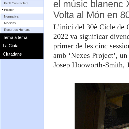
el músic blanenc 
Perfil Contractant
Edictes
Volta al Món en 80
Normativa
Mocions
L’inici del 30è Cicle de
Recursos Humans
2022 va significar divend
Tema a tema
primer de les cinc sessio
La Ciutat
amb ‘Nexes Project’, un 
Ciutadans
Josep Hooworth-Smith, 