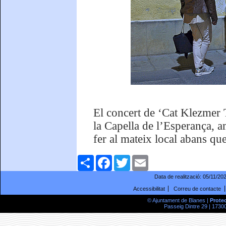
El concert de ‘Cat Klezmer T
la Capella de l’Esperança, a
fer al mateix local abans qu
Comparteix
Facebook
Twitter
Email
Data de realització:
05/11/20
Accessibilitat
Correu de contacte
© Ajuntament de Blanes |
Prote
Passeig Dintre 29 | 17300