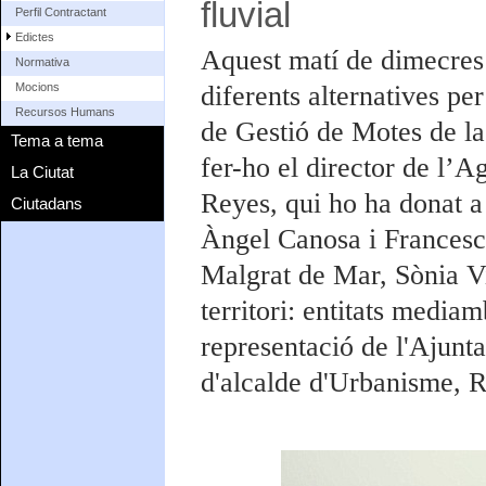
fluvial
Perfil Contractant
Edictes
Aquest matí de dimecres s
Normativa
diferents alternatives per
Mocions
Recursos Humans
de Gestió de Motes de la
Tema a tema
fer-ho el director de l’
La Ciutat
Reyes, qui ho ha donat a 
Ciutadans
Àngel Canosa i Francesc
Malgrat de Mar, Sònia Viñ
territori: entitats media
representació de l'Ajunta
d'alcalde d'Urbanisme, 