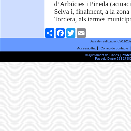
d’Arbúcies i Pineda (actuaci
Selva i, finalment, a la zona
Tordera, als termes municipa
Comparteix
Facebook
Twitter
Email
Data de realització:
05/11/20
Accessibilitat
Correu de contacte
© Ajuntament de Blanes |
Prote
Passeig Dintre 29 | 17300