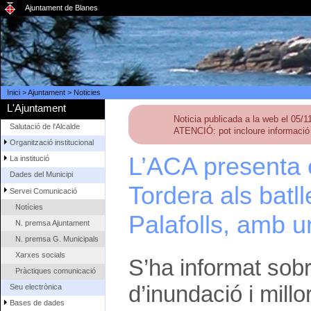
Ajuntament de Blanes
Inici
>
Ajuntament
>
Noticies
L'Ajuntament
Noticia publicada a la web el 05/
Salutació de l'Alcalde
ATENCIÓ: pot incloure informació 
Organització institucional
L’ACA presenta e
La institució
Dades del Municipi
Tordera als batl
Servei Comunicació
Notícies
Palafolls, amb u
N. premsa Ajuntament
N. premsa G. Municipals
Xarxes socials
S’ha informat sobr
Pràctiques comunicació
d’inundació i millo
Seu electrònica
Bases de dades