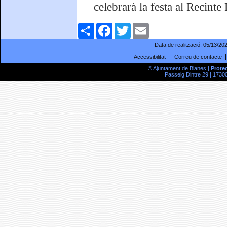
celebrarà la festa al Recinte 
Comparteix
Facebook
Twitter
Email
Data de realització:
05/13/20
Accessibilitat
Correu de contacte
© Ajuntament de Blanes |
Prote
Passeig Dintre 29 | 17300