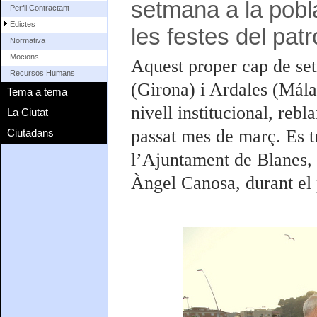
setmana a la pob
Perfil Contractant
Edictes
les festes del patr
Normativa
Mocions
Aquest proper cap de se
Recursos Humans
(Girona) i Ardales (Mála
Tema a tema
nivell institucional, rebl
La Ciutat
passat mes de març. Es tr
Ciutadans
l’Ajuntament de Blanes, e
Àngel Canosa, durant el