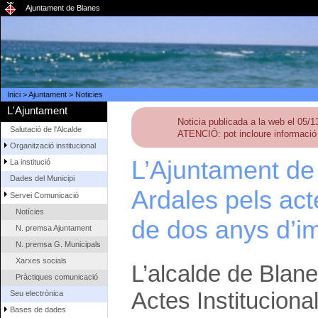
Ajuntament de Blanes
Inici
>
Ajuntament
>
Noticies
L'Ajuntament
Noticia publicada a la web el 05/
Salutació de l'Alcalde
ATENCIÓ: pot incloure informació 
Organització institucional
L’Ajuntament de 
La institució
Dades del Municipi
Ardales pels ac
Servei Comunicació
Notícies
de dos anys d’i
N. premsa Ajuntament
N. premsa G. Municipals
Xarxes socials
L’alcalde de Blan
Pràctiques comunicació
Actes Instituciona
Seu electrònica
Bases de dades