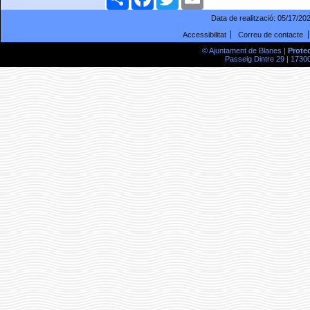
Data de realització:
05/17/20
Accessibilitat
Correu de contacte
© Ajuntament de Blanes |
Prote
Passeig Dintre 29 | 17300