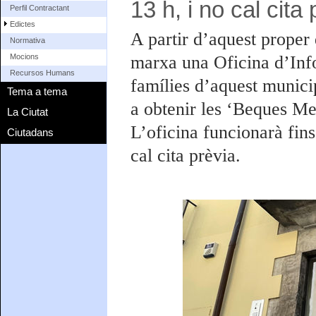
13 h, i no cal cita 
Perfil Contractant
Edictes
A partir d’aquest proper
Normativa
marxa una Oficina d’Info
Mocions
Recursos Humans
famílies d’aquest municip
Tema a tema
a obtenir les ‘Beques Me
La Ciutat
L’oficina funcionarà fins
Ciutadans
cal cita prèvia.