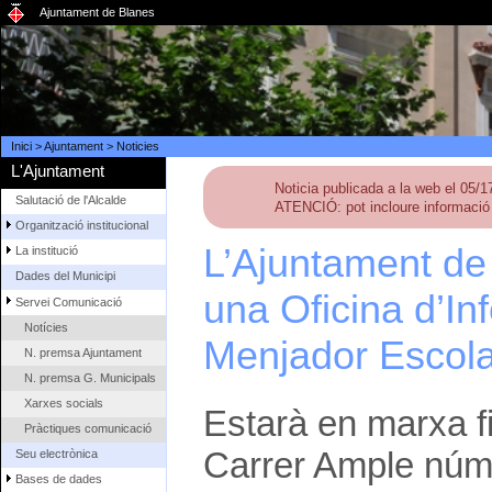
Ajuntament de Blanes
Inici
>
Ajuntament
>
Noticies
L'Ajuntament
Noticia publicada a la web el 05/
Salutació de l'Alcalde
ATENCIÓ: pot incloure informació 
Organització institucional
L’Ajuntament de
La institució
Dades del Municipi
una Oficina d’In
Servei Comunicació
Notícies
Menjador Escola
N. premsa Ajuntament
N. premsa G. Municipals
Xarxes socials
Estarà en marxa fi
Pràctiques comunicació
Carrer Ample núm. 
Seu electrònica
Bases de dades