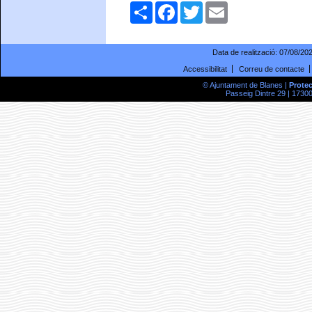
Comparteix
Facebook
Twitter
Email
Data de realització:
07/08/20
Accessibilitat
Correu de contacte
© Ajuntament de Blanes |
Prote
Passeig Dintre 29 | 17300