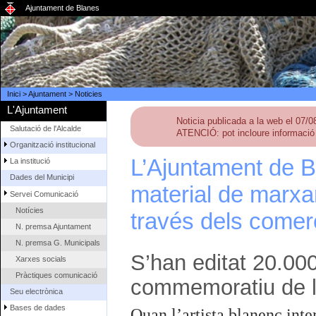
Ajuntament de Blanes
Inici
>
Ajuntament
>
Noticies
L'Ajuntament
Noticia publicada a la web el 07/
Salutació de l'Alcalde
ATENCIÓ: pot incloure informació 
Organització institucional
L’Ajuntament de Bl
La institució
Dades del Municipi
material de marx
Servei Comunicació
Notícies
través dels comerç
N. premsa Ajuntament
N. premsa G. Municipals
S’han editat 20.000
Xarxes socials
Pràctiques comunicació
commemoratiu de la 
Seu electrònica
Bases de dades
Quan l’artista blanenc int