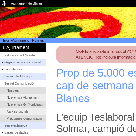
Ajuntament de Blanes
Inici
>
Ajuntament
>
Noticies
L'Ajuntament
Noticia publicada a la web el 07/
Salutació de l'Alcalde
ATENCIÓ: pot incloure informació 
Organització institucional
Prop de 5.000 es
La institució
Dades del Municipi
cap de setmana a
Servei Comunicació
Notícies
Blanes
N. premsa Ajuntament
N. premsa G. Municipals
Xarxes socials
L’equip Teslaboral
Pràctiques comunicació
Solmar, campió de 
Seu electrònica
Bases de dades