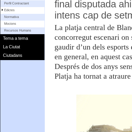
final disputada ah
Perfil Contractant
Edictes
intens cap de se
Normativa
Mocions
La platja central de Blan
Recursos Humans
concorregut escenari on 
Tema a tema
gaudir d’un dels esports
La Ciutat
en general, en aquest cas
Ciutadans
Després de dos anys sens
Platja ha tornat a atraure