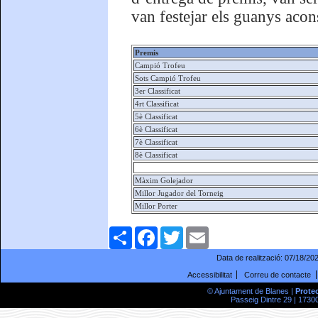
van festejar els guanys aco
Premis
Campió Trofeu
Sots Campió Trofeu
3er Classificat
4rt Classificat
5è Classificat
6è Classificat
7è Classificat
8è Classificat
Màxim Golejador
Millor Jugador del Torneig
Millor Porter
Comparteix
Facebook
Twitter
Email
Data de realització:
07/18/20
Accessibilitat
Correu de contacte
© Ajuntament de Blanes |
Prote
Passeig Dintre 29 | 17300