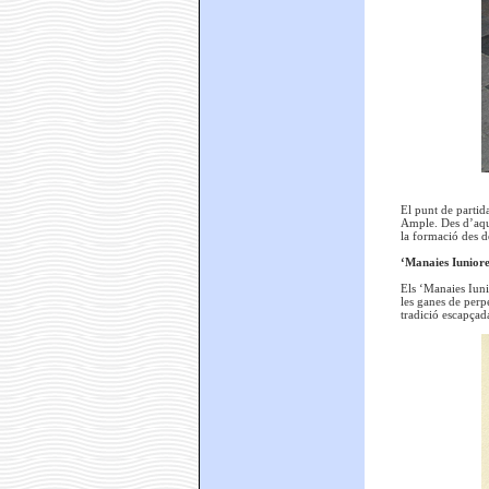
El punt de partida
Ample. Des d’aquí
la formació des de
‘Manaies Iuniore
Els ‘Manaies Iuni
les ganes de perp
tradició escapçad