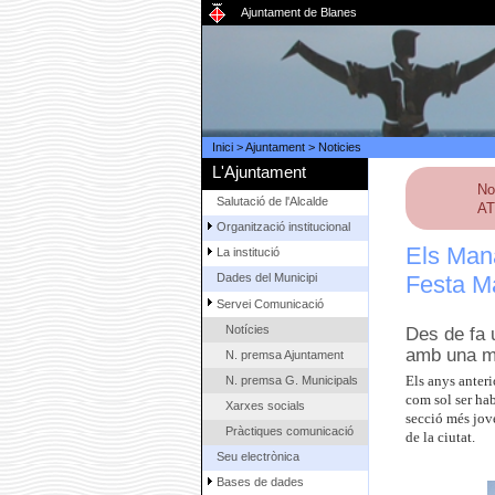
Ajuntament de Blanes
Inici
>
Ajuntament
>
Noticies
L'Ajuntament
No
Salutació de l'Alcalde
AT
Organització institucional
Els Mana
La institució
Festa M
Dades del Municipi
Servei Comunicació
Notícies
Des de fa 
amb una ma
N. premsa Ajuntament
N. premsa G. Municipals
Els anys anter
com sol ser hab
Xarxes socials
secció més jov
Pràctiques comunicació
de la ciutat.
Seu electrònica
Bases de dades