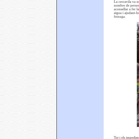
La cercavila va s
nombre de persone
aconsellar a fer l
aigua i ajudant-l
feixuga.
Tot i els impedime