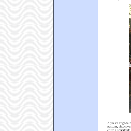
Aquesta vegada no
passant, aixecave
entre els visitant