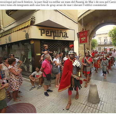
recorregut pel nucli històric, la part final va enfilar un tram del Passeig de Mar i de nou pel Car
tots i totes els integrants amb una foto de grup arran de mar i davant l’edifici consistorial.