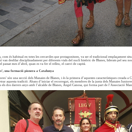
, com és habitual en totes les cercaviles que protagonitzen, va ser el tradicional emplaçament situ
 van desfilar disciplinadament per diferents vials del nucli històric de Blanes, liderats pel seu 
l passat mes d’abril, quan es va fer el relleu, el canvi de capità.
s’, una formació pionera a Catalunya
ores’ són una secció dels Manaies de Blanes, i és la primera d’aquestes característiques creada a 
etrar aquesta tradició. Abans d’iniciar el recorregut, els membres de la junta dels Manaies Iunior
a els dos darrers anys amb l’alcalde de Blanes, Àngel Canosa, qui forma part de l’Associació Man