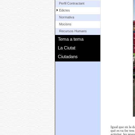
Perfil Contractant
Edictes
Normativa
Mocions
Recursos Humans
Tema a tema
La Ciutat
Ciutadans
Igual que en la d
què es va fer tre
activitat, les sev