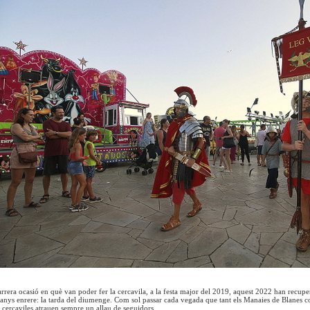
arrera ocasió en què van poder fer la cercavila, a la festa major del 2019, aquest 2022 han recuper
s anys enrere: la tarda del diumenge. Com sol passar cada vegada que tant els Manaies de Blanes 
es cercaviles atrauen sempre un allau de seguidors.