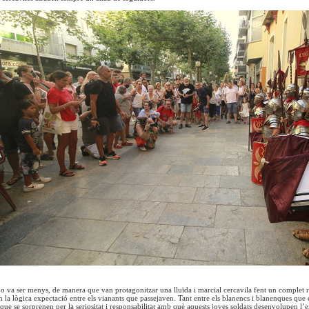
 va ser menys, de manera que van protagonitzar una lluïda i marcial cercavila fent un complet re
n la lògica expectació entre els vianants que passejaven. Tant entre els blanencs i blanenques que 
s que se sorprenen per la seriositat i responsabilitat amb què aquests joves soldats desenvolupen l’e