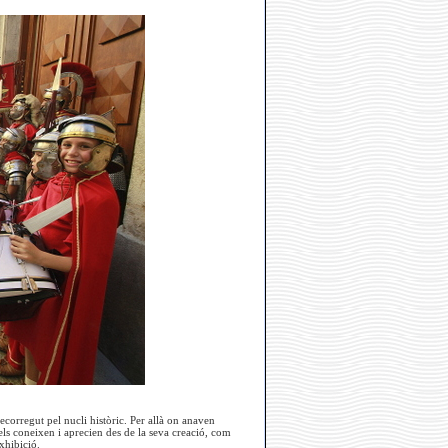
corregut pel nucli històric. Per allà on anaven
els coneixen i aprecien des de la seva creació, com
xhibició.