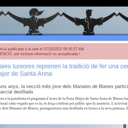
ticia publicada a la web el 07/25/2022 09:26:57 AM
ENCIÓ: pot incloure informació no actualitzada !
ies Iuniores reprenen la tradició de fer una cer
ajor de Santa Anna
uns anys, la secció més jove dels Manaies de Blanes particip
rcial desfilada
iors a la pandèmia el programa d’actes de la Festa Major de Santa Anna de Blanes h
itual cada vegada que es fa, és força celebrat pel públic que hi assisteix. L’activita
e dels Manaies de Blanes, protagonitzen una desfilada en honor a la seva patrona, 