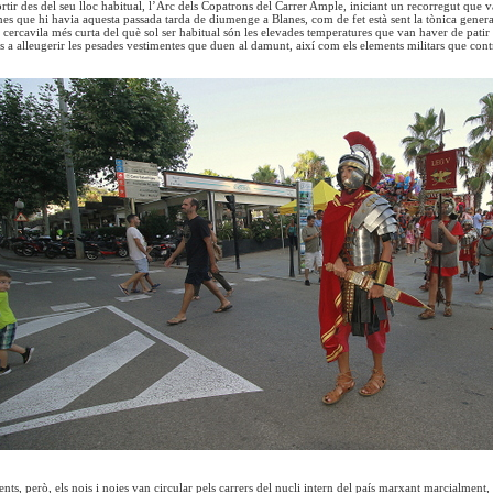
ortir des del seu lloc habitual, l’Arc dels Copatrons del Carrer Ample, iniciant un recorregut que 
s que hi havia aquesta passada tarda de diumenge a Blanes, com de fet està sent la tònica general 
a cercavila més curta del què sol ser habitual són les elevades temperatures que van haver de patir 
os a alleugerir les pesades vestimentes que duen al damunt, així com els elements militars que cont
nts, però, els nois i noies van circular pels carrers del nucli intern del país marxant marcialment