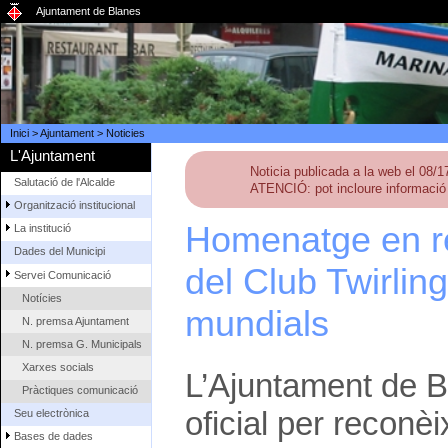
Ajuntament de Blanes
Inici
>
Ajuntament
>
Noticies
L'Ajuntament
Noticia publicada a la web el 08/
Salutació de l'Alcalde
ATENCIÓ: pot incloure informació 
Organització institucional
Homenatge en re
La institució
Dades del Municipi
del Club Twirlin
Servei Comunicació
Notícies
mundials
N. premsa Ajuntament
N. premsa G. Municipals
Xarxes socials
L’Ajuntament de B
Pràctiques comunicació
oficial per reconèi
Seu electrònica
Bases de dades