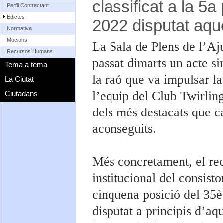
classificat a la 5
Perfil Contractant
Edictes
2022 disputat aque
Normativa
Mocions
La Sala de Plens de l’Aju
Recursos Humans
passat dimarts un acte si
Tema a tema
la raó que va impulsar l
La Ciutat
l’equip del Club Twirlin
Ciutadans
dels més destacats que ca
aconseguits.
Més concretament, el rec
institucional del consisto
cinquena posició del 35
disputat a principis d’aq