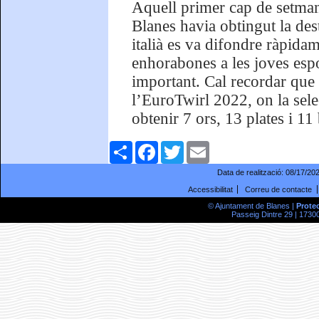
Aquell primer cap de setman
Blanes havia obtingut la de
italià es va difondre ràpidam
enhorabones a les joves espo
important. Cal recordar que e
l’EuroTwirl 2022, on la sel
obtenir 7 ors, 13 plates i 11
Comparteix
Facebook
Twitter
Email
Data de realització:
08/17/20
Accessibilitat
Correu de contacte
© Ajuntament de Blanes |
Prote
Passeig Dintre 29 | 17300