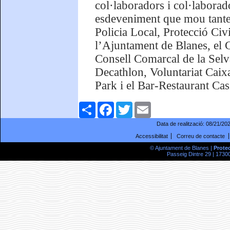
col·laboradors i col·laborado
esdeveniment que mou tantes 
Policia Local, Protecció Civi
l’Ajuntament de Blanes, el G
Consell Comarcal de la Sel
Decathlon, Voluntariat Caix
Park i el Bar-Restaurant Cas
Comparteix
Facebook
Twitter
Email
Data de realització:
08/21/20
Accessibilitat
Correu de contacte
© Ajuntament de Blanes |
Prote
Passeig Dintre 29 | 17300