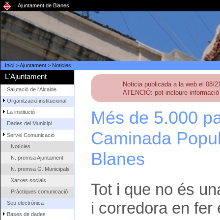
Ajuntament de Blanes
Inici
>
Ajuntament
>
Noticies
L'Ajuntament
Noticia publicada a la web el 08/
Salutació de l'Alcalde
ATENCIÓ: pot incloure informació 
Organització institucional
Més de 5.000 pa
La institució
Dades del Municipi
Caminada Popula
Servei Comunicació
Notícies
Blanes
N. premsa Ajuntament
N. premsa G. Municipals
Xarxes socials
Tot i que no és un
Pràctiques comunicació
i corredora en fer
Seu electrònica
Bases de dades