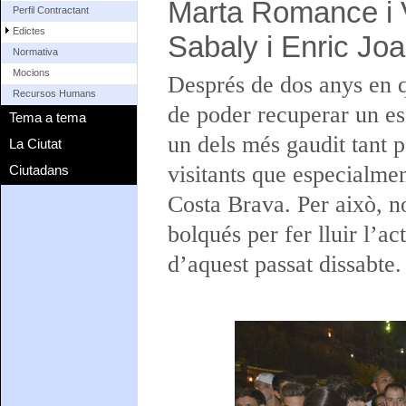
Marta Romance i V
Perfil Contractant
Edictes
Sabaly i Enric Joa
Normativa
Mocions
Després de dos anys en q
Recursos Humans
de poder recuperar un e
Tema a tema
un dels més gaudit tant 
La Ciutat
visitants que especialme
Ciutadans
Costa Brava. Per això, n
bolqués per fer lluir l’ac
d’aquest passat dissabte.