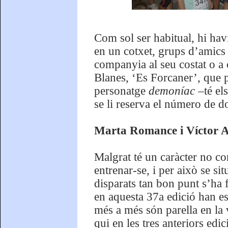
Com sol ser habitual, hi havi
en un cotxet, grups d’amics 
companyia al seu costat o a c
Blanes, ‘Es Forcaner’, que p
personatge
demoníac
–té el
se li reserva el número de d
Marta Romance i Víctor Ag
Malgrat té un caràcter no co
entrenar-se, i per això se sit
disparats tan bon punt s’ha f
en aquesta 37a edició han e
més a més són parella en la v
qui en les tres anteriors edi