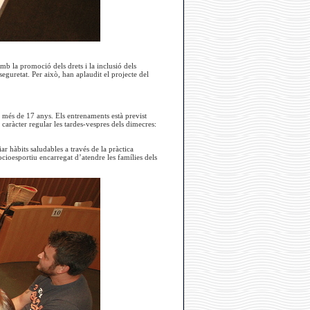
b la promoció dels drets i la inclusió dels
 seguretat. Per això, han aplaudit el projecte del
de més de 17 anys. Els entrenaments està previst
caràcter regular les tardes-vespres dels dimecres:
iar hàbits saludables a través de la pràctica
ocioesportiu encarregat d’atendre les famílies dels