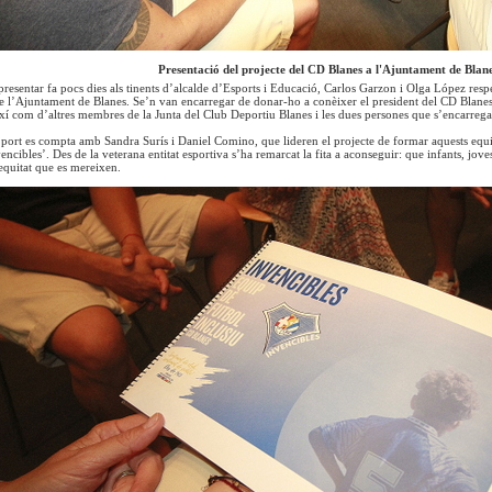
Presentació del projecte del CD Blanes a l'Ajuntament de Blan
 presentar fa pocs dies als tinents d’alcalde d’Esports i Educació, Carlos Garzon i Olga López resp
de l’Ajuntament de Blanes. Se’n van encarregar de donar-ho a conèixer el president del CD Blane
xí com d’altres membres de la Junta del Club Deportiu Blanes i les dues persones que s’encarrega
 port es compta amb Sandra Surís i Daniel Comino, que lideren el projecte de formar aquests eq
ncibles’. Des de la veterana entitat esportiva s’ha remarcat la fita a aconseguir: que infants, jov
 equitat que es mereixen.