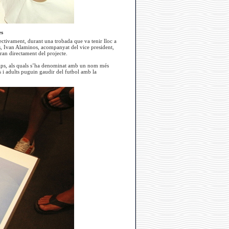
es
ectivament, durant una trobada que va tenir lloc a
s, Ivan Alaminos, acompanyat del vice president,
ran directament del projecte.
uips, als quals s’ha denominat amb un nom més
es i adults puguin gaudir del futbol amb la