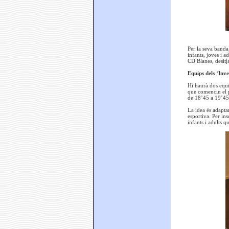
Per la seva banda
infants, joves i a
CD Blanes, desitj
Equips dels ‘Inve
Hi haurà dos equip
que comencin el p
de 18’45 a 19’45 
La idea és adaptar
esportiva. Per in
infants i adults q