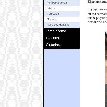
El primer equi
Perfil Contractant
Edictes
El Club Deporti
eines necessàri
Normativa
també puguin pr
Mocions
descobrir els b
Recursos Humans
Tema a tema
La Ciutat
Ciutadans