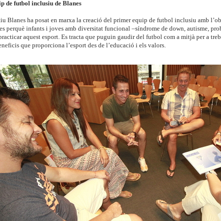
p de futbol inclusiu de Blanes
u Blanes ha posat en marxa la creació del primer equip de futbol inclusiu amb l’obj
es perquè infants i joves amb diversitat funcional –síndrome de down, autisme, prob
acticar aquest esport. Es tracta que puguin gaudir del futbol com a mitjà per a trebal
eneficis que proporciona l’esport des de l’educació i els valors.