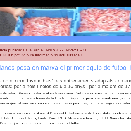
ticia publicada a la web el 09/07/2022 09:26:56 AM
ENCIÓ: pot incloure informació no actualitzada !
anes posa en marxa el primer equip de futbol in
amb el nom ‘Invencibles’, els entrenaments adaptats comença
ories: per a nois i noies de 6 a 16 anys i per a majors de 1
s dècades, Blanes s’ha destacat en la seva àrea d’influència territorial per haver est
ecials. Principalment a través de la Fundació Aspronis, però també amb una gran var
tenció que cal tenir en compte envers aquestes persones, perquè no vegin minvades el
eres iniciatives en aquest àmbit l’ha estat treballant una de les entitats esportives
l Club Deportiu Blanes, fundat l’any 1913. Més concretament, el CD Blanes ha estat
l’esport que es practica en aquesta entitat: el futbol.