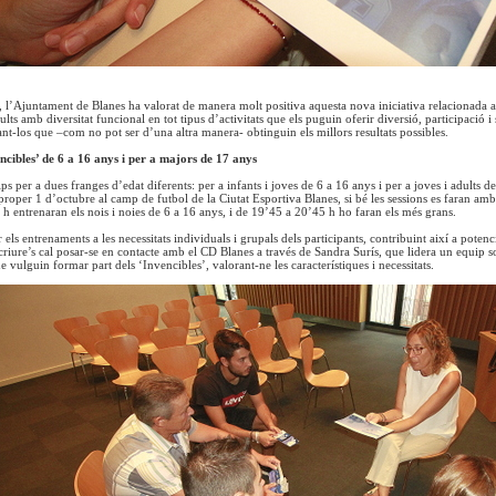
, l’Ajuntament de Blanes ha valorat de manera molt positiva aquesta nova iniciativa relacionada am
dults amb diversitat funcional en tot tipus d’activitats que els puguin oferir diversió, participació i
ant-los que –com no pot ser d’una altra manera- obtinguin els millors resultats possibles.
ncibles’ de 6 a 16 anys i per a majors de 17 anys
s per a dues franges d’edat diferents: per a infants i joves de 6 a 16 anys i per a joves i adults 
roper 1 d’octubre al camp de futbol de la Ciutat Esportiva Blanes, si bé les sessions es faran amb 
h entrenaran els nois i noies de 6 a 16 anys, i de 19’45 a 20’45 h ho faran els més grans.
 els entrenaments a les necessitats individuals i grupals dels participants, contribuint així a potenc
scriure’s cal posar-se en contacte amb el CD Blanes a través de Sandra Surís, que lidera un equip s
ue vulguin formar part dels ‘Invencibles’, valorant-ne les característiques i necessitats.