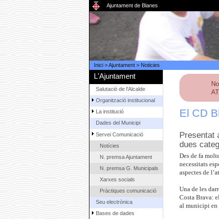
Ajuntament de Blanes
Inici
>
Ajuntament
>
Noticies
L'Ajuntament
No
Salutació de l'Alcalde
AT
Organització institucional
El CD Bl
La institució
Dades del Municipi
Presentat 
Servei Comunicació
dues categ
Notícies
Des de fa molte
N. premsa Ajuntament
necessitats esp
N. premsa G. Municipals
aspectes de l’a
Xarxes socials
Una de les darr
Pràctiques comunicació
Costa Brava: e
Seu electrònica
al municipi en 
Bases de dades