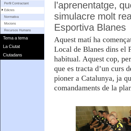
l’aprenentatge, q
Perfil Contractant
Edictes
simulacre molt rea
Normativa
Mocions
Esportiva Blanes
Recursos Humans
Tema a tema
Aquest matí ha començat l
La Ciutat
Local de Blanes dins el
Ciutadans
habitual. Aquest cop, per
que es tracta d’un curs
pioner a Catalunya, ja que
comandaments de la plant