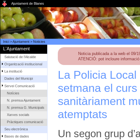
Ajuntament de Blanes
Inici
>
Ajuntament
>
Noticies
L'Ajuntament
Noticia publicada a la web el 09/
Salutació de l'Alcalde
ATENCIÓ: pot incloure informació 
Organització institucional
La Policia Loca
La institució
Dades del Municipi
setmana el curs
Servei Comunicació
Notícies
sanitàriament mú
N. premsa Ajuntament
N. premsa G. Municipals
atemptats
Xarxes socials
Pràctiques comunicació
Seu electrònica
Un segon grup d’ag
Bases de dades