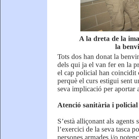
A la dreta de la im
la benv
Tots dos han donat la benvin
dels qui ja el van fer en la 
el cap policial han coincidit
perquè el curs estigui sent un
seva implicació per aportar a
Atenció sanitària i policia
S’està alliçonant als agents
l’exercici de la seva tasca p
persones armades i/o potenc