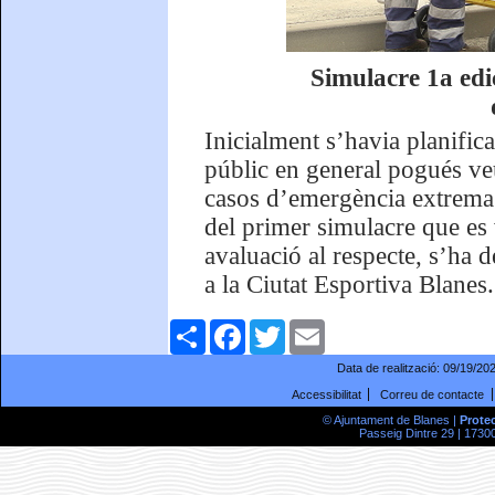
Simulacre 1a edic
Inicialment s’havia planific
públic en general pogués veu
casos d’emergència extrema. 
del primer simulacre que es 
avaluació al respecte, s’ha d
a la Ciutat Esportiva Blanes.
Comparteix
Facebook
Twitter
Email
Data de realització:
09/19/20
Accessibilitat
Correu de contacte
© Ajuntament de Blanes |
Prote
Passeig Dintre 29 | 17300