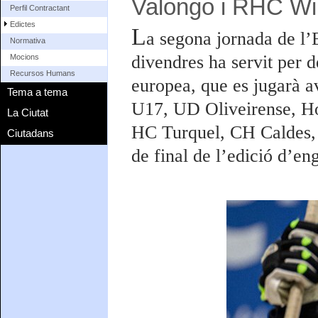
Valongo i RHC W
Perfil Contractant
Edictes
L
a segona jornada de l
Normativa
divendres ha servit per d
Mocions
Recursos Humans
europea, que es jugarà av
Tema a tema
U17, UD Oliveirense, H
La Ciutat
HC Turquel, CH Caldes,
Ciutadans
de final de l’edició d’en