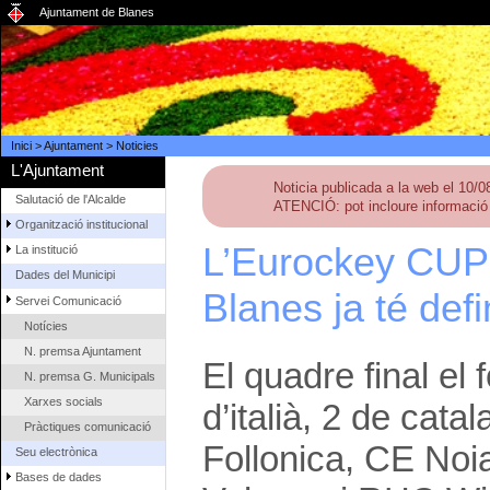
Ajuntament de Blanes
Inici
>
Ajuntament
>
Noticies
L'Ajuntament
Noticia publicada a la web el 10/
Salutació de l'Alcalde
ATENCIÓ: pot incloure informació 
Organització institucional
L’Eurockey CUP 
La institució
Dades del Municipi
Blanes ja té defi
Servei Comunicació
Notícies
N. premsa Ajuntament
El quadre final el
N. premsa G. Municipals
Xarxes socials
d’italià, 2 de catal
Pràctiques comunicació
Follonica, CE Noi
Seu electrònica
Bases de dades