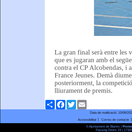
La gran final serà entre les 
que es jugaran amb el següen
contra el CP Alcobendas, i a
France Jeunes. Demà diumeng
posteriorment, la competic
lliurament de premis.
Comparteix
Facebook
Twitter
Email
Data de realització:
10/08/20
Accessibilitat
Correu de contacte
© Ajuntament de Blanes |
Prote
Passeig Dintre 29 | 17300