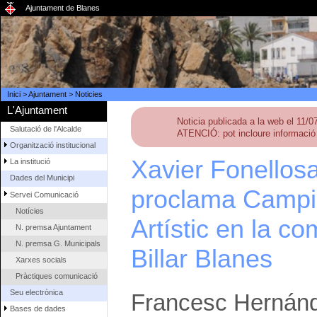
Ajuntament de Blanes
Inici
>
Ajuntament
>
Noticies
L'Ajuntament
Noticia publicada a la web el 11/
Salutació de l'Alcalde
ATENCIÓ: pot incloure informació 
Organització institucional
Xavier Fonellosa
La institució
Dades del Municipi
proclama Campió
Servei Comunicació
Notícies
Artístic en la c
N. premsa Ajuntament
N. premsa G. Municipals
Billar Blanes
Xarxes socials
Pràctiques comunicació
Seu electrònica
Francesc Hernánde
Bases de dades