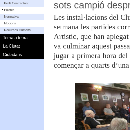
sots campió despr
Perfil Contractant
Edictes
Les instal·lacions del Cl
Normativa
Mocions
setmana les partides cor
Recursos Humans
Artístic, que han aplegat
Tema a tema
va culminar aquest passa
La Ciutat
jugar a primera hora del 
Ciutadans
començar a quarts d’una