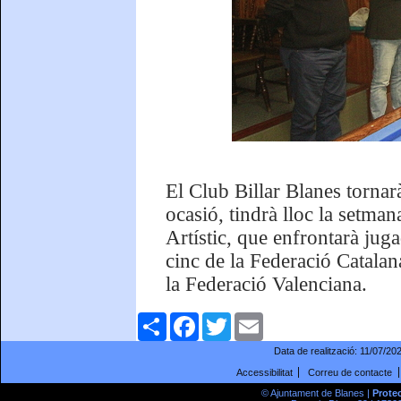
El Club Billar Blanes tornar
ocasió, tindrà lloc la setma
Artístic, que enfrontarà juga
cinc de la Federació Catalan
la Federació Valenciana.
Comparteix
Facebook
Twitter
Email
Data de realització:
11/07/20
Accessibilitat
Correu de contacte
© Ajuntament de Blanes |
Prote