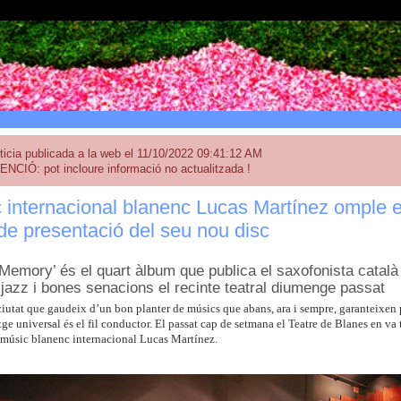
ticia publicada a la web el 11/10/2022 09:41:12 AM
ENCIÓ: pot incloure informació no actualitzada !
 internacional blanenc Lucas Martínez omple e
de presentació del seu nou disc
 Memory’ és el quart àlbum que publica el saxofonista català
 jazz i bones senacions el recinte teatral diumenge passat
iutat que gaudeix d’un bon planter de músics que abans, ara i sempre, garanteixen p
ge universal és el fil conductor. El passat cap de setmana el Teatre de Blanes en va 
 músic blanenc internacional Lucas Martínez.