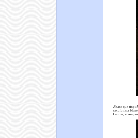
Abans que tingués
saxofonista blane
Canosa, acompanya