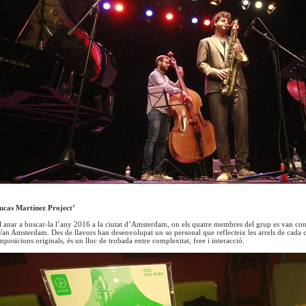
Lucas Martínez Project’
l anar a buscar-la l’any 2016 a la ciutat d’Amsterdam, on els quatre membres del grup es van co
n Amsterdam. Des de llavors han desenvolupat un so personal que reflecteix les arrels de cada 
posicions originals, és un lloc de trobada entre complexitat, free i interacció.