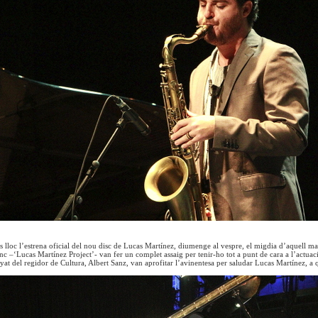
 lloc l’estrena oficial del nou disc de Lucas Martínez, diumenge al vespre, el migdia d’aquell mate
nc –‘Lucas Martínez Project’- van fer un complet assaig per tenir-ho tot a punt de cara a l’actuac
t del regidor de Cultura, Albert Sanz, van aprofitar l’avinentesa per saludar Lucas Martínez, a q