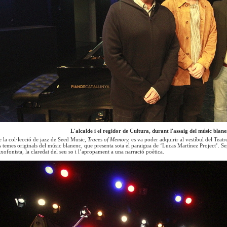
L'alcalde i el regidor de Cultura, durant l'assaig del músic blan
 la col·lecció de jazz de Seed Music,
Traces of Memory,
es va poder adquirir al vestíbul del Teatr
us temes originals del músic blanenc, que presenta sota el paraigua de ‘Lucas Martínez Project’. Se
axofonista, la claredat del seu so i l’apropament a una narració poètica.