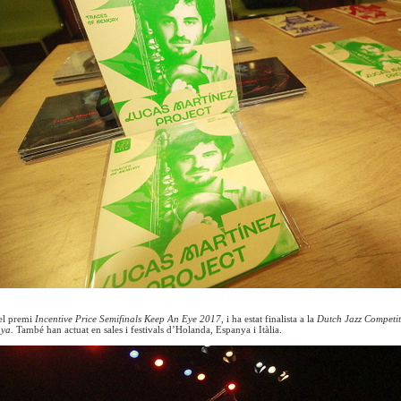
 el premi
Incentive Price Semifinals Keep An Eye 2017
, i ha estat finalista a la
Dutch Jazz Competi
nya.
També han actuat en sales i festivals d’Holanda, Espanya i Itàlia.