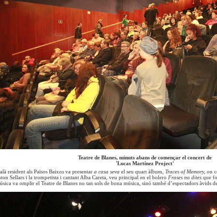
Teatre de Blanes, minuts abans de començar el concert de
'Lucas Martínez Project'
alà resident als Països Baixos va presentar
a casa seva
el seu quart àlbum,
Traces of Memory,
on c
hton Sellars i la trompetista i cantant Alba Careta, veu principal en el bolero
Frases no dites
que fo
sica va omplir el Teatre de Blanes no tan sols de bona música, sinó també d’espectadors àvids d