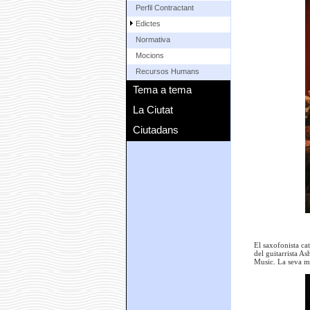
Perfil Contractant
Edictes
Normativa
Mocions
Recursos Humans
Tema a tema
La Ciutat
Ciutadans
El saxofonista cat
del guitarrista As
Music. La seva mú