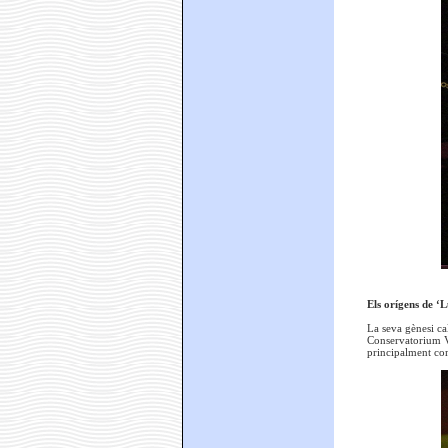
Els orígens de ‘
La seva gènesi ca
Conservatorium Va
principalment com