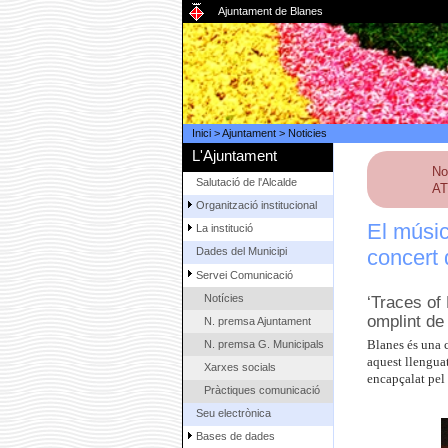
Ajuntament de Blanes
Inici
>
Ajuntament
>
Noticies
L'Ajuntament
No
Salutació de l'Alcalde
AT
Organització institucional
El músic
La institució
concert 
Dades del Municipi
Servei Comunicació
Notícies
‘Traces of
omplint de
N. premsa Ajuntament
N. premsa G. Municipals
Blanes és una c
aquest llenguat
Xarxes socials
encapçalat pel
Pràctiques comunicació
Seu electrònica
Bases de dades