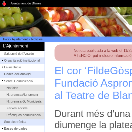
Ajuntament de Blanes
Inici
>
Ajuntament
>
Noticies
L'Ajuntament
Noticia publicada a la web el 11/
Salutació de l'Alcalde
ATENCIÓ: pot incloure informació 
Organització institucional
El cor ‘FildeGòsp
La institució
Dades del Municipi
Fundació Asproni
Servei Comunicació
Notícies
al Teatre de Bla
N. premsa Ajuntament
N. premsa G. Municipals
Xarxes socials
Durant més d’una h
Pràctiques comunicació
diumenge la plate
Seu electrònica
Bases de dades