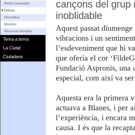
cançons del grup 
Perfil Contractant
Edictes
inoblidable
Normativa
Mocions
Aquest passat diumenge e
Recursos Humans
vibracions i un sentiment
Tema a tema
l’esdeveniment que hi va 
La Ciutat
que oferia el cor ‘FildeG
Ciutadans
Fundació Aspronis, una a
especial, com així va ser
Aquesta era la primera 
actuava a Blanes, i per 
l’experiència, i encara m
causa. I és que la recapt