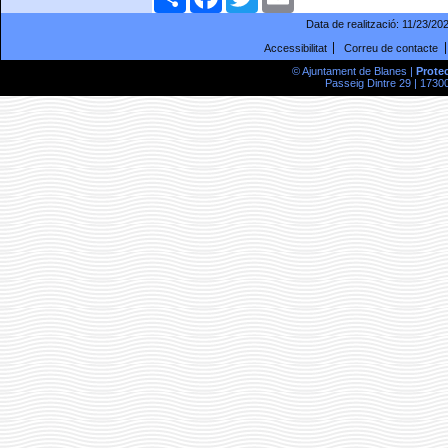
Data de realització:
11/23/20
Accessibilitat
Correu de contacte
© Ajuntament de Blanes |
Prote
Passeig Dintre 29 | 17300