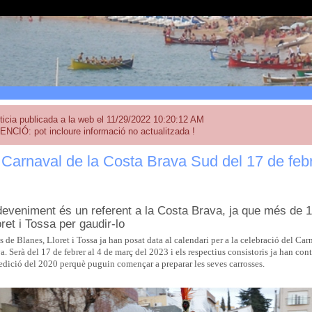
ticia publicada a la web el 11/29/2022 10:20:12 AM
ENCIÓ: pot incloure informació no actualitzada !
 Carnaval de la Costa Brava Sud del 17 de febr
eveniment és un referent a la Costa Brava, ja que més de 
ret i Tossa per gaudir-lo
 de Blanes, Lloret i Tossa ja han posat data al calendari per a la celebració del Ca
a. Serà del 17 de febrer al 4 de març del 2023 i els respectius consistoris ja han con
’edició del 2020 perquè puguin començar a preparar les seves carrosses.