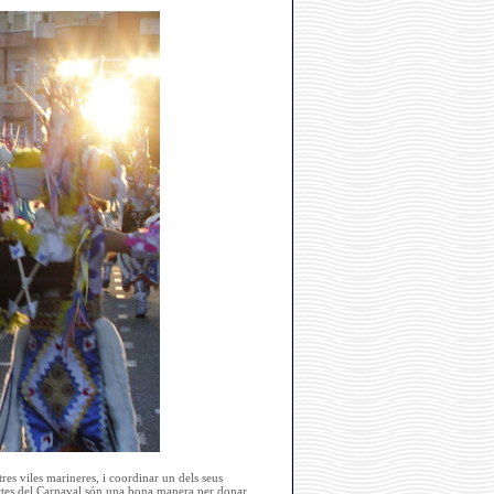
res viles marineres, i coordinar un dels seus
s actes del Carnaval són una bona manera per donar