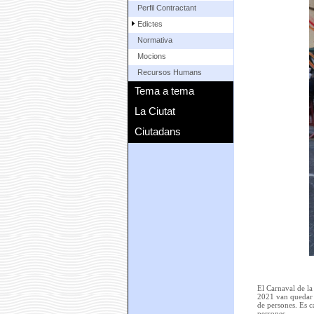
Perfil Contractant
Edictes
Normativa
Mocions
Recursos Humans
Tema a tema
La Ciutat
Ciutadans
El Carnaval de la
2021 van quedar l
de persones. Es c
persones.