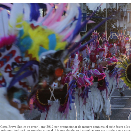
 Costa Brava Sud es va crear l’any 2012 per promocionar de manera conjunta el cicle festiu a les t
 i més multitudinari: les rues de carnaval. I és que des de les tres poblacions es considera que el