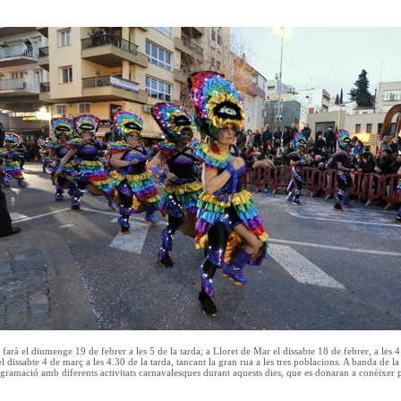
 farà el diumenge 19 de febrer a les 5 de la tarda; a Lloret de Mar el dissabte 18 de febrer, a les 4 
el dissabte 4 de març a les 4.30 de la tarda, tancant la gran rua a les tres poblacions. A banda de
ramació amb diferents activitats carnavalesques durant aquests dies, que es donaran a conèixer p