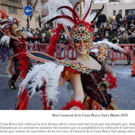
Rua Carnaval de la Costa Brava Sud a Blanes 2029
 Costa Brava Sud celebrarà la seva desena edició i torna amb més força que mai després que, degu
imitades per les normatives sanitàries del moment que no possibilitaven la celebració d’esdeven
alcula que, sumant els espectadors de les tres rues, el Carnaval de la Costa Brava Sud aplega més