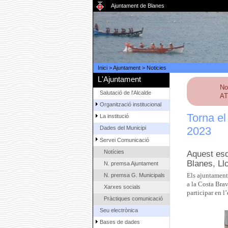
Ajuntament de Blanes
Inici
>
Ajuntament
>
Noticies
L'Ajuntament
No
Salutació de l'Alcalde
AT
Organització institucional
Torna el
La institució
2023
Dades del Municipi
Servei Comunicació
Notícies
Aquest esd
Blanes, Llo
N. premsa Ajuntament
N. premsa G. Municipals
Els ajuntaments
a la Costa Brav
Xarxes socials
participar en l
Pràctiques comunicació
Seu electrònica
Bases de dades