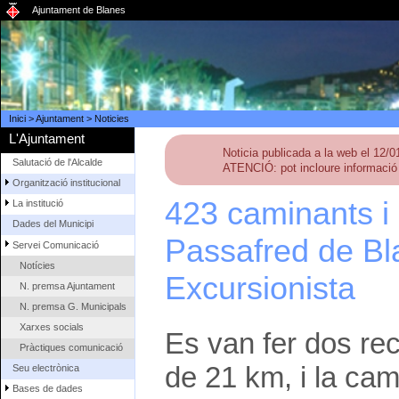
Ajuntament de Blanes
Inici
>
Ajuntament
>
Noticies
L'Ajuntament
Noticia publicada a la web el 12/
Salutació de l'Alcalde
ATENCIÓ: pot incloure informació 
Organització institucional
423 caminants i 
La institució
Dades del Municipi
Passafred de Bl
Servei Comunicació
Notícies
Excursionista
N. premsa Ajuntament
N. premsa G. Municipals
Xarxes socials
Es van fer dos rec
Pràctiques comunicació
de 21 km, i la ca
Seu electrònica
Bases de dades