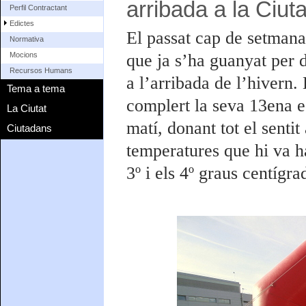
arribada a la Ciut
Perfil Contractant
Edictes
El passat cap de setmana
Normativa
que ja s’ha guanyat per d
Mocions
Recursos Humans
a l’arribada de l’hivern.
Tema a tema
complert la seva 13ena ed
La Ciutat
matí, donant tot el sentit
Ciutadans
temperatures que hi va ha
3º i els 4º graus centígra