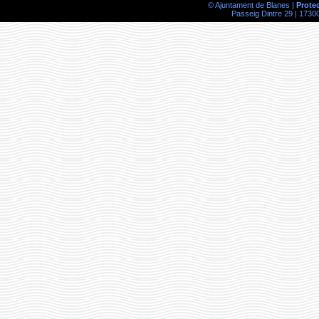
© Ajuntament de Blanes |
Prote
Passeig Dintre 29 | 17300