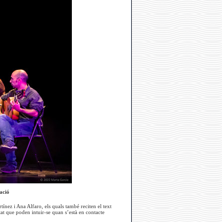
ació
rtínez i Ana Alfaro, els quals també reciten el text
tat que poden intuir-se quan s’està en contacte