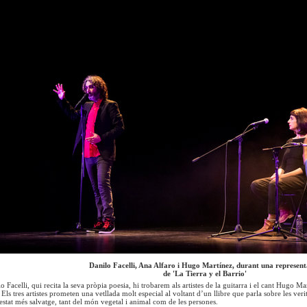
Danilo Facelli, Ana Alfaro i Hugo Martínez, durant una represent
de 'La Tierra y el Barrio'
o Facelli, qui recita la seva pròpia poesia, hi trobarem als artistes de la guitarra i el cant Hugo Ma
ls tres artistes prometen una vetllada molt especial al voltant d’un llibre que parla sobre les veri
estat més salvatge, tant del món vegetal i animal com de les persones.