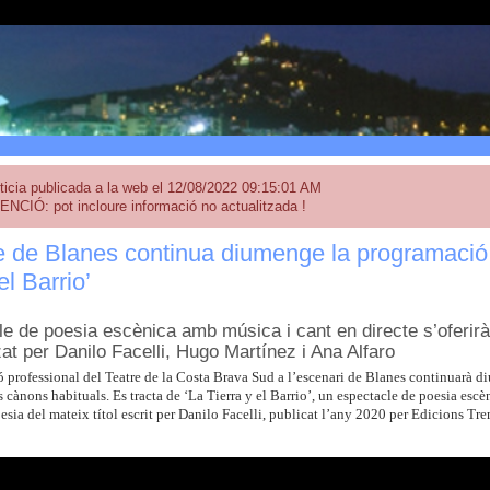
ticia publicada a la web el 12/08/2022 09:15:01 AM
ENCIÓ: pot incloure informació no actualitzada !
e de Blanes continua diumenge la programació
el Barrio’
le de poesia escènica amb música i cant en directe s’oferirà 
at per Danilo Facelli, Hugo Martínez i Ana Alfaro
 professional del Teatre de la Costa Brava Sud a l’escenari de Blanes continuarà 
 cànons habituals. Es tracta de ‘La Tierra y el Barrio’, un espectacle de poesia escèn
oesia del mateix títol escrit per Danilo Facelli, publicat l’any 2020 per Edicions Tr