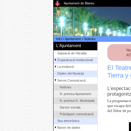
Ajuntament de Blanes
Inici
>
Ajuntament
>
Noticies
L'Ajuntament
No
Salutació de l'Alcalde
AT
Organització institucional
El Teatr
La institució
Tierra y 
Dades del Municipi
Servei Comunicació
Notícies
L’espectac
protagonitz
N. premsa Ajuntament
N. premsa G. Municipals
La programació
que escapa dels
Xarxes socials
del llibre de p
Pràctiques comunicació
Seu electrònica
Bases de dades