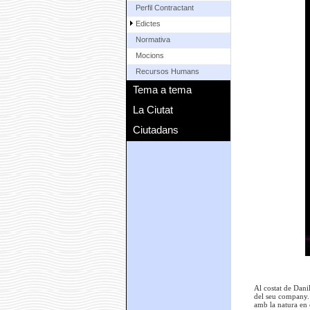
Perfil Contractant
Edictes
Normativa
Mocions
Recursos Humans
Tema a tema
La Ciutat
Ciutadans
Al costat de Danil
del seu company. E
amb la natura en 