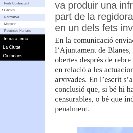
va produir una inf
Perfil Contractant
Edictes
part de la regidor
Normativa
Mocions
en un dels fets in
Recursos Humans
Tema a tema
En la comunicació envia
La Ciutat
l’Ajuntament de Blanes, 
Ciutadans
obertes després de rebre
en relació a les actuaci
arxivades. En l’escrit s’
conclusió que, si bé hi 
censurables, o bé que in
penalment.