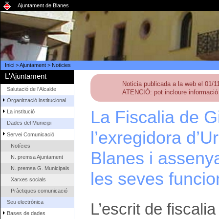
Ajuntament de Blanes
Inici
>
Ajuntament
>
Noticies
L'Ajuntament
Noticia publicada a la web el 01/
Salutació de l'Alcalde
ATENCIÓ: pot incloure informació 
Organització institucional
La Fiscalia de G
La institució
Dades del Municipi
l’exregidora d’U
Servei Comunicació
Notícies
Blanes i asseny
N. premsa Ajuntament
N. premsa G. Municipals
les seves funcio
Xarxes socials
Pràctiques comunicació
Seu electrònica
L’escrit de fiscal
Bases de dades