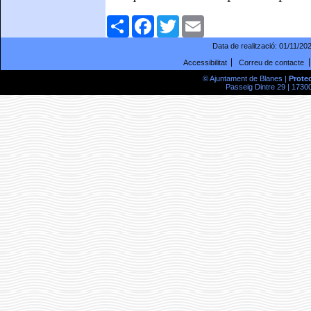
Comparteix
Facebook
Twitter
Email
Data de realització:
01/11/20
Accessibilitat
Correu de contacte
© Ajuntament de Blanes |
Prote
Passeig Dintre 29 | 17300