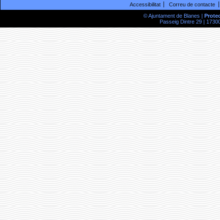
Accessibilitat
Correu de contacte
© Ajuntament de Blanes |
Prote
Passeig Dintre 29 | 17300