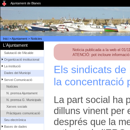
Ajuntament de Blanes
Inici
>
Ajuntament
>
Noticies
L'Ajuntament
Noticia publicada a la web el 01/
Salutació de l'Alcalde
ATENCIÓ: pot incloure informació 
Organització institucional
Els sindicats d
La institució
Dades del Municipi
la concentració 
Servei Comunicació
Notícies
N. premsa Ajuntament
La part social ha 
N. premsa G. Municipals
Xarxes socials
dilluns vinent per 
Pràctiques comunicació
després que la mer
Seu electrònica
Bases de dades