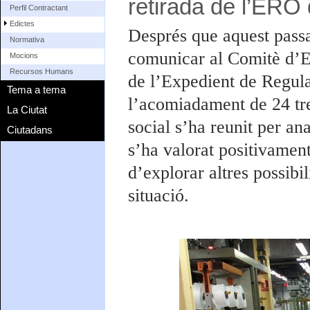
retirada de l’ERO 
Perfil Contractant
Edictes
Després que aquest passa
Normativa
comunicar al Comitè d’Em
Mocions
Recursos Humans
de l’Expedient de Regul
Tema a tema
l’acomiadament de 24 treb
La Ciutat
social s’ha reunit per an
Ciutadans
s’ha valorat positivament
d’explorar altres possibi
situació.