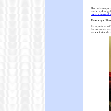
Des de fa temps no
motiu, qui vulgui
donar/cita/recoll
Campanya ‘Dona
En aquesta ocasió
les necessitats d
seva activitat de t