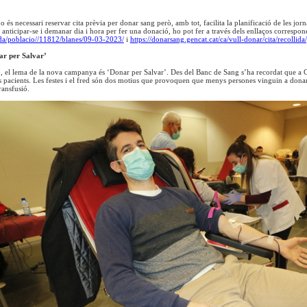
 és necessari reservar cita prèvia per donar sang però, amb tot, facilita la planificació de les jorn
 anticipar-se i demanar dia i hora per fer una donació, ho pot fer a través dels enllaços correspon
ida/poblacio//11812/blanes/09-03-2023/
i
https://donarsang.gencat.cat/ca/vull-donar/cita/recolli
r per Salvar’
, el lema de la nova campanya és ‘Donar per Salvar’. Des del Banc de Sang s’ha recordat que a C
els pacients. Les festes i el fred són dos motius que provoquen que menys persones vinguin a donar 
ransfusió.