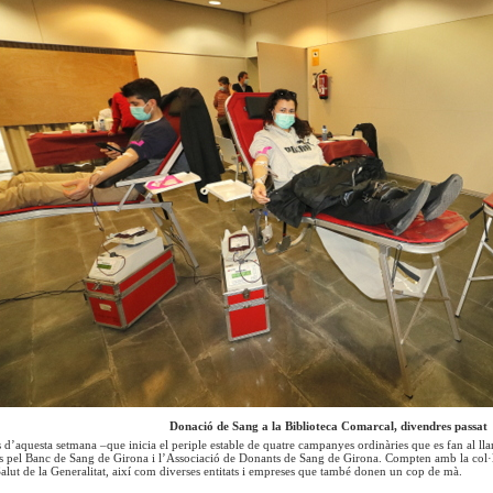
Donació de Sang a la Biblioteca Comarcal, divendres passat
 d’aquesta setmana –que inicia el periple estable de quatre campanyes ordinàries que es fan al ll
s pel Banc de Sang de Girona i l’Associació de Donants de Sang de Girona. Compten amb la col·l
lut de la Generalitat, així com diverses entitats i empreses que també donen un cop de mà.