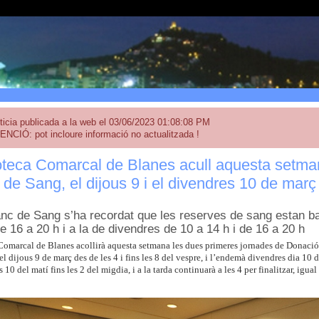
ticia publicada a la web el 03/06/2023 01:08:08 PM
ENCIÓ: pot incloure informació no actualitzada !
ioteca Comarcal de Blanes acull aquesta setma
de Sang, el dijous 9 i el divendres 10 de març
nc de Sang s’ha recordat que les reserves de sang estan bai
e 16 a 20 h i a la de divendres de 10 a 14 h i de 16 a 20 h
Comarcal de Blanes acollirà aquesta setmana les dues primeres jornades de Donaci
del dijous 9 de març des de les 4 i fins les 8 del vespre, i l’endemà divendres dia 10 d
10 del matí fins les 2 del migdia, i a la tarda continuarà a les 4 per finalitzar, igual 