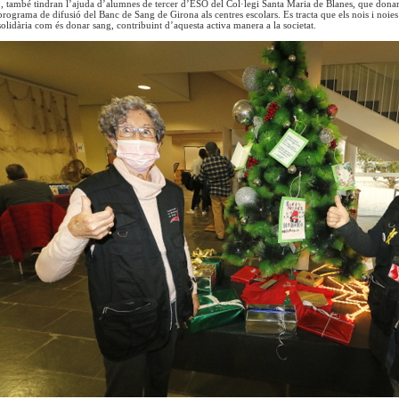
, també tindran l’ajuda d’alumnes de tercer d’ESO del Col·legi Santa Maria de Blanes, que donar
programa de difusió del Banc de Sang de Girona als centres escolars. Es tracta que els nois i noies 
solidària com és donar sang, contribuint d’aquesta activa manera a la societat.