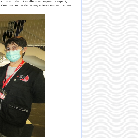
an un cop de mà en diverses tasques de suport,
s’involucrin des de les respectives seus educatives