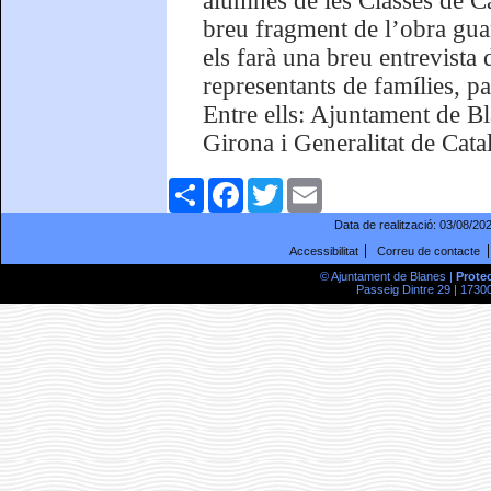
alumnes de les Classes de C
breu fragment de l’obra gua
els farà una breu entrevista d
representants de famílies, pa
Entre ells: Ajuntament de B
Girona i Generalitat de Cata
Comparteix
Facebook
Twitter
Email
Data de realització:
03/08/20
Accessibilitat
Correu de contacte
© Ajuntament de Blanes |
Prote
Passeig Dintre 29 | 17300