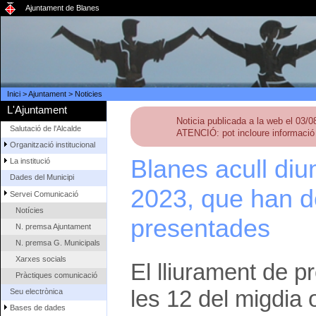
Ajuntament de Blanes
Inici
>
Ajuntament
>
Noticies
L'Ajuntament
Noticia publicada a la web el 03/
Salutació de l'Alcalde
ATENCIÓ: pot incloure informació 
Organització institucional
Blanes acull di
La institució
Dades del Municipi
2023, que han d
Servei Comunicació
Notícies
presentades
N. premsa Ajuntament
N. premsa G. Municipals
Xarxes socials
El lliurament de p
Pràctiques comunicació
les 12 del migdia o
Seu electrònica
Bases de dades