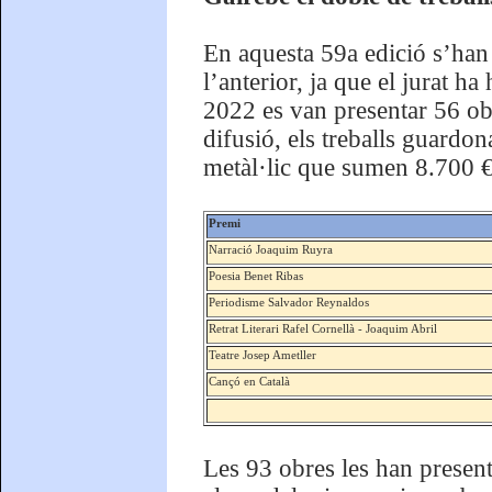
En aquesta 59a edició s’han 
l’anterior, ja que el jurat ha
2022 es van presentar 56 obr
difusió, els treballs guardo
metàl·lic que sumen 8.700 € 
Premi
Narració Joaquim Ruyra
Poesia Benet Ribas
Periodisme Salvador Reynaldos
Retrat Literari Rafel Cornellà - Joaquim Abril
Teatre Josep Ametller
Cançó en Català
Les 93 obres les han present