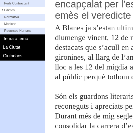
encapçalat per l’
Perfil Contractant
Edictes
emès el veredicte
Normativa
Mocions
A Blanes ja s’estan ultim
Recursos Humans
diumenge vinent, 12 de 
Tema a tema
destacats que s’acull en
La Ciutat
gironines, al llarg de l’
Ciutadans
lloc a les 12 del migdia 
al públic perquè tothom q
Són els guardons literari
reconeguts i apreciats pe
Durant més de mig segle 
consolidar la carrera d’es