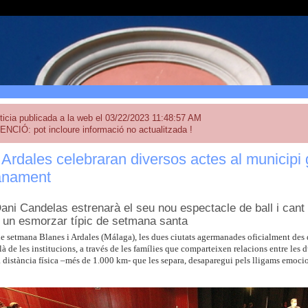
ticia publicada a la web el 03/22/2023 11:48:57 AM
ENCIÓ: pot incloure informació no actualitzada !
 Ardales celebraran diversos actes al municipi 
anament
ani Candelas estrenarà el seu nou espectacle de ball i cant 
 un esmorzar típic de setmana santa
e setmana Blanes i Ardales (Málaga), les dues ciutats agermanades oficialment des 
à de les institucions, a través de les famílies que comparteixen relacions entre les
 distància física –més de 1.000 km- que les separa, desaparegui pels lligams emocion