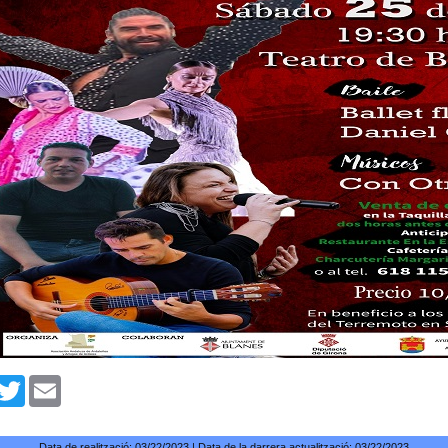
ix
acebook
Twitter
Email
Data de realització:
03/22/2023
| Data de la darrera actualització:
03/22/2023