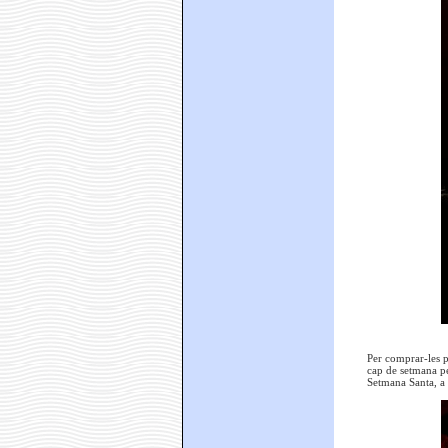
Per comprar-les p
cap de setmana p
Setmana Santa, a 