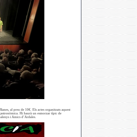
lanes, al preu de 10€. Els actes organitzats aquest
astronòmica. Hi haurà un esmorzar típic de
dalenys i Amics d’Ardales.