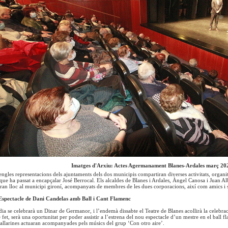
Imatges d'Arxiu: Actes Agermanament Blanes-Ardales març 20
sengles representacions dels ajuntaments dels dos municipis compartiran diverses activitats, organ
ue ha passat a encapçalar José Berrocal. Els alcaldes de Blanes i Ardales, Àngel Canosa i Juan A
ndran lloc al municipi gironí, acompanyats de membres de les dues corporacions, així com amics i si
Espectacle de Dani Candelas amb Ball i Cant Flamenc
ia se celebrarà un Dinar de Germanor, i l’endemà dissabte el Teatre de Blanes acollirà la celebr
 fet, serà una oportunitat per poder assistir a l’estrena del nou espectacle d’un mestre en el ball f
llarines actuaran acompanyades pels músics del grup ‘Con otro aire’.