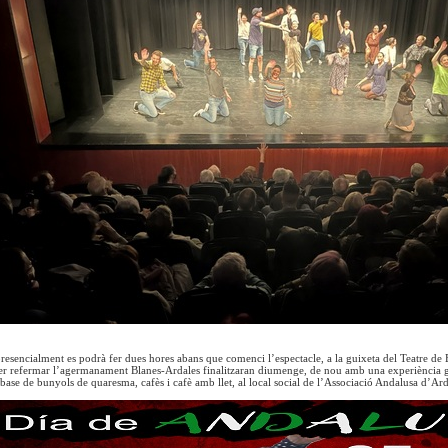
resencialment es podrà fer dues hores abans que comenci l’espectacle, a la guixeta del Teatre de B
er refermar l’agermanament Blanes-Ardales finalitzaran diumenge, de nou amb una experiència g
base de bunyols de quaresma, cafès i cafè amb llet, al local social de l’Associació Andalusa d’Ar