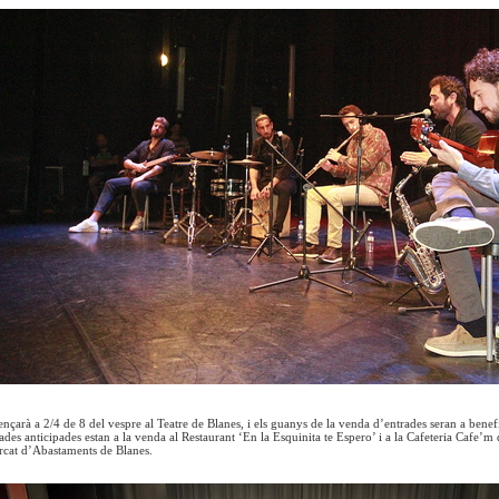
çarà a 2/4 de 8 del vespre al Teatre de Blanes, i els guanys de la venda d’entrades seran a benefic
des anticipades estan a la venda al Restaurant ‘En la Esquinita te Espero’ i a la Cafeteria Cafe’m 
rcat d’Abastaments de Blanes.