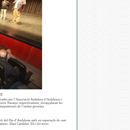
22
itzades per l’Associació Andalusa d’Ardalenys i
lberto Naranjo respectivament, encapçalaran les
mpatitzants de l’entitat gironina.
ació del Dia d’Andalusia amb un espectacle de cant
lamenc: Dani Candelas. Els i les seves