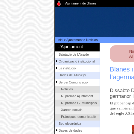
Ajuntament de Blanes
Inici
>
Ajuntament
>
Noticies
L'Ajuntament
No
Salutació de l'Alcalde
AT
Organització institucional
Blanes i
La institució
l’agerm
Dades del Municipi
Servei Comunicació
Notícies
Dissabte D
germanor i
N. premsa Ajuntament
N. premsa G. Municipals
El proper cap d
que va més enll
Xarxes socials
del segle XX la
Pràctiques comunicació
Seu electrònica
Bases de dades