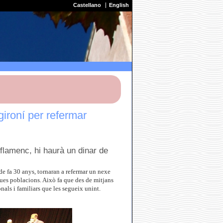
Castellano
English
gironí per refermar
flamenc, hi haurà un dinar de
de fa 30 anys, tornaran a refermar un nexe
 dues poblacions. Això fa que des de mitjans
als i familiars que les segueix unint.