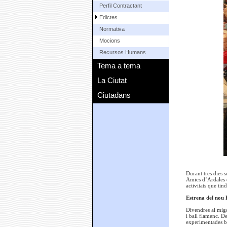
Perfil Contractant
Edictes
Normativa
Mocions
Recursos Humans
Tema a tema
La Ciutat
Ciutadans
Durant tres dies 
Amics d’Ardales q
activitats que ti
Estrena del nou 
Divendres al migd
i ball flamenc. De
experimentades ba