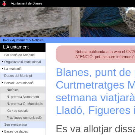
Ajuntament de Blanes
Inici
>
Ajuntament
>
Noticies
L'Ajuntament
Noticia publicada a la web el 03/
Salutació de l'Alcalde
ATENCIÓ: pot incloure informació 
Organització institucional
Blanes, punt de 
La institució
Dades del Municipi
Curtmetratges M
Servei Comunicació
Notícies
setmana viatjarà 
N. premsa Ajuntament
N. premsa G. Municipals
Lladó, Figueres 
Xarxes socials
Pràctiques comunicació
Seu electrònica
Es va allotjar dis
Bases de dades