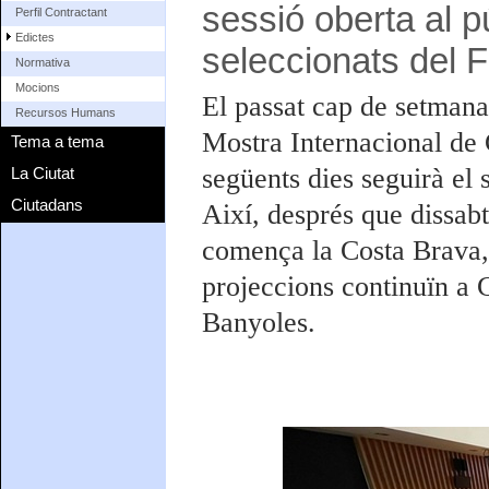
sessió oberta al pú
Perfil Contractant
Edictes
seleccionats del F
Normativa
Mocions
El passat cap de setmana 
Recursos Humans
Mostra Internacional de 
Tema a tema
següents dies seguirà el se
La Ciutat
Ciutadans
Així, després que dissabt
comença la Costa Brava, 
projeccions continuïn a G
Banyoles.