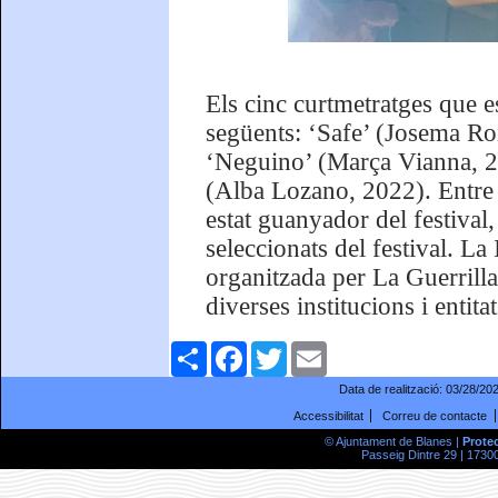
Els cinc curtmetratges que 
següents: ‘Safe’ (Josema Ro
‘Neguino’ (Marça Vianna, 20
(Alba Lozano, 2022). Entre e
estat guanyador del festival,
seleccionats del festival. L
organitzada per La Guerrill
diverses institucions i entit
Comparteix
Facebook
Twitter
Email
Data de realització:
03/28/20
Accessibilitat
Correu de contacte
© Ajuntament de Blanes |
Prote
Passeig Dintre 29 | 17300