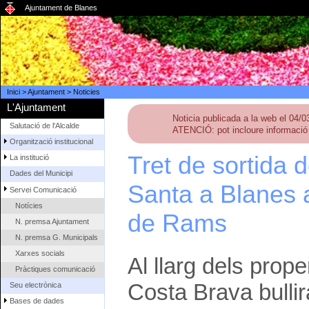
Ajuntament de Blanes
Inici
>
Ajuntament
>
Noticies
L'Ajuntament
Noticia publicada a la web el 04/
Salutació de l'Alcalde
ATENCIÓ: pot incloure informació 
Organització institucional
Tret de sortida 
La institució
Dades del Municipi
Santa a Blanes a
Servei Comunicació
Notícies
de Rams
N. premsa Ajuntament
N. premsa G. Municipals
Xarxes socials
Al llarg dels prop
Pràctiques comunicació
Costa Brava bullirà
Seu electrònica
Bases de dades