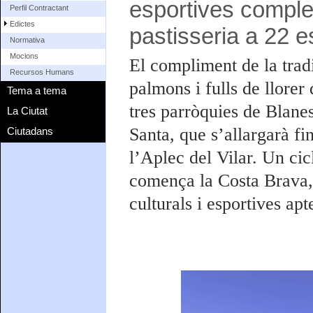
esportives comple
Perfil Contractant
Edictes
pastisseria a 22 e
Normativa
Mocions
El compliment de la tradi
Recursos Humans
palmons i fulls de llorer
Tema a tema
tres parròquies de Blanes
La Ciutat
Santa, que s’allargarà fi
Ciutadans
l’Aplec del Vilar. Un cic
comença la Costa Brava, 
culturals i esportives apt