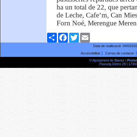
ha un total de 22, que pert
de Leche, Cafe’m, Can Mies,
Forn Noé, Merengue Merengu
Comparteix
Facebook
Twitter
Email
Data de realització:
04/03/20
Accessibilitat
Correu de contacte
© Ajuntament de Blanes |
Prote
Passeig Dintre 29 | 17300