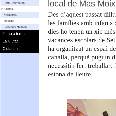
local de Mas Moix
Perfil Contractant
Edictes
Des d’aquest passat dill
Normativa
les famílies amb infants 
Mocions
Recursos Humans
dies ho tenen un xic més 
Tema a tema
vacances escolars de Set
La Ciutat
ha organitzat un espai de 
Ciutadans
canalla, perquè puguin di
necessitin fer: treballar,
estona de lleure.