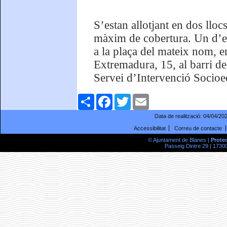
S’estan allotjant en dos llocs
màxim de cobertura. Un d’el
a la plaça del mateix nom, e
Extremadura, 15, al barri de
Servei d’Intervenció Socioed
Comparteix
Facebook
Twitter
Email
Data de realització:
04/04/20
Accessibilitat
Correu de contacte
© Ajuntament de Blanes |
Prote
Passeig Dintre 29 | 17300