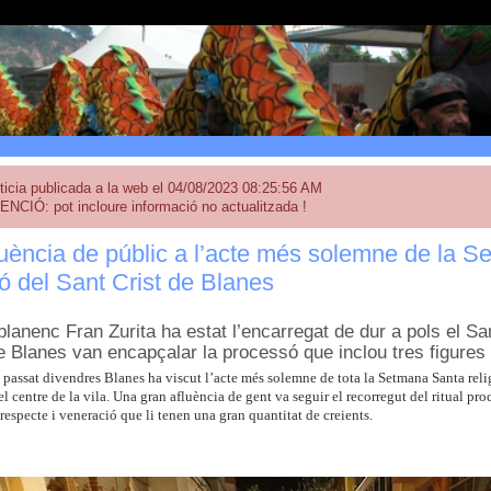
ticia publicada a la web el 04/08/2023 08:25:56 AM
ENCIÓ: pot incloure informació no actualitzada !
uència de públic a l’acte més solemne de la S
 del Sant Crist de Blanes
 blanenc Fran Zurita ha estat l’encarregat de dur a pols el Sa
 Blanes van encapçalar la processó que inclou tres figure
 passat divendres Blanes ha viscut l’acte més solemne de tota la Setmana Santa reli
el centre de la vila. Una gran afluència de gent va seguir el recorregut del ritual p
 respecte i veneració que li tenen una gran quantitat de creients.