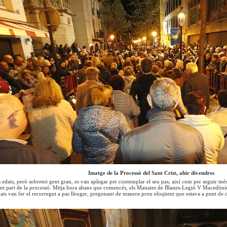
Imatge de la Processó del Sant Crist, ahir divendres
es edats, però sobretot gent gran, es van aplegar per contemplar el seu pas, així com per seguir m
t part de la processó. Mitja hora abans que comencés, els Manaies de Blanes-Legió V Macedònica
mats van fer el recorregut a pas lleuger, pregonant de manera prou eloqüent que estava a punt de