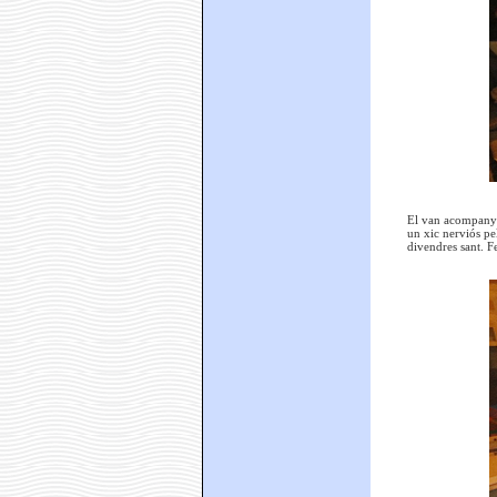
El van acompanyar
un xic nerviós pel
divendres sant. Fe