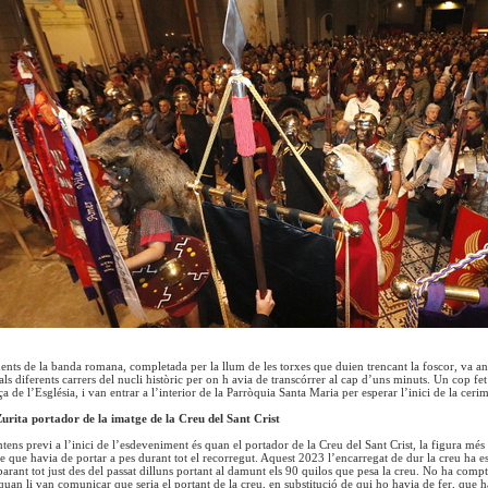
ments de la banda romana, completada per la llum de les torxes que duien trencant la foscor, va an
ls diferents carrers del nucli històric per on h avia de transcórrer al cap d’uns minuts. Un cop fet
ça de l’Església, i van entrar a l’interior de la Parròquia Santa Maria per esperar l’inici de la ceri
Zurita portador de la imatge de la Creu del Sant Crist
ns previ a l’inici de l’esdeveniment és quan el portador de la Creu del Sant Crist, la figura més d
 que havia de portar a pes durant tot el recorregut. Aquest 2023 l’encarregat de dur la creu ha est
parant tot just des del passat dilluns portant al damunt els 90 quilos que pesa la creu. No ha compt
uan li van comunicar que seria el portant de la creu, en substitució de qui ho havia de fer, que h