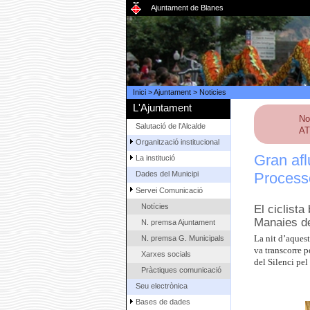
Ajuntament de Blanes
Inici
>
Ajuntament
>
Noticies
L'Ajuntament
No
Salutació de l'Alcalde
AT
Organització institucional
Gran afl
La institució
Processó
Dades del Municipi
Servei Comunicació
Notícies
El ciclista
Manaies de
N. premsa Ajuntament
N. premsa G. Municipals
La nit d’aquest
va transcorre p
Xarxes socials
del Silenci pel
Pràctiques comunicació
Seu electrònica
Bases de dades