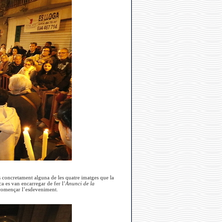
és concretament alguna de les quatre imatges que la
 es van encarregar de fer l’
Anunci de la
 començar l’esdeveniment.