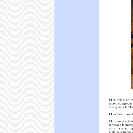
El so dels instru
estava congregat a
d’origen, a la Pla
El ciclista Fran 
El moment més inte
reposava la imatge
qui s’ha estat pre
mateixa setmana q