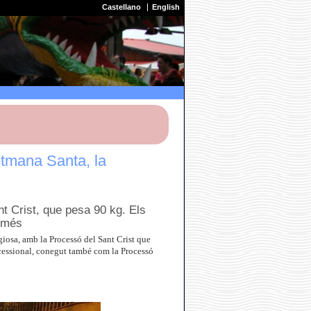
Castellano
English
etmana Santa, la
nt Crist, que pesa 90 kg. Els
s més
giosa, amb la Processó del Sant Crist que
rocessional, conegut també com la Processó