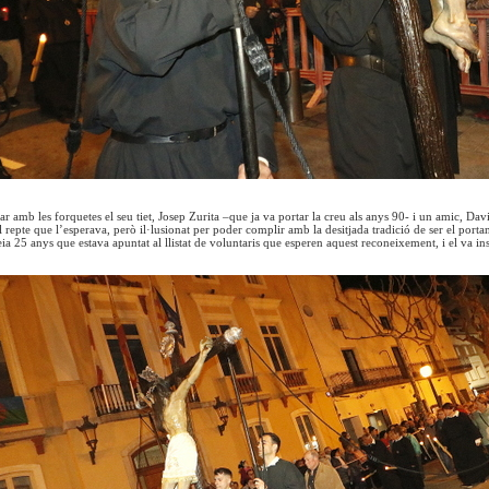
 amb les forquetes el seu tiet, Josep Zurita –que ja va portar la creu als anys 90- i un amic, D
 repte que l’esperava, però il·lusionat per poder complir amb la desitjada tradició de ser el portan
ia 25 anys que estava apuntat al llistat de voluntaris que esperen aquest reconeixement, i el va in