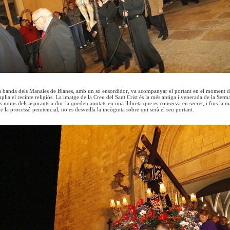
a banda dels Manaies de Blanes, amb un so ensordidor, va acompanyar el portant en el moment de 
lia el recinte religiós. La imatge de la Creu del Sant Crist és la més antiga i venerada de la Setm
s noms dels aspirants a dur-la queden anotats en una llibreta que es conserva en secret, i fins la 
e la processó penitencial, no es desvetlla la incògnita sobre qui serà el seu portant.