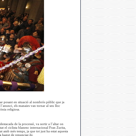
ar posant en situació al nombrós públic que ja
 l’anunci, els manaies van tornar al seu lloc
mònia religiosa.
estacada de la processó, va sortir a l’altar on
at el ciclista blanenc internacional Fran Zurita,
at amb més temps, ja que tot just ha estat aquesta
a hagut de renunciar-hi.