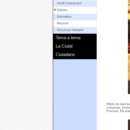
Perfil Contractant
Edictes
Normativa
Mocions
Recursos Humans
Tema a tema
La Ciutat
Ciutadans
Públic de totes l
composen, forman
Processó
. Els ar