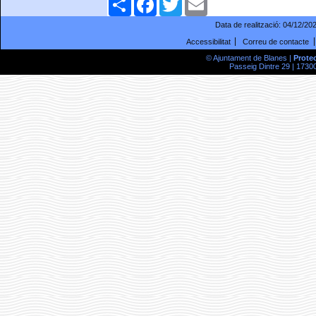
Data de realització:
04/12/20
Accessibilitat
Correu de contacte
© Ajuntament de Blanes |
Prote
Passeig Dintre 29 | 17300