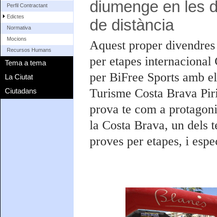
diumenge en les d
Perfil Contractant
Edictes
de distància
Normativa
Mocions
Aquest proper divendres 
Recursos Humans
per etapes internaciona
Tema a tema
per BiFree Sports amb el
La Ciutat
Turisme Costa Brava Pir
Ciutadans
prova te com a protagonis
la Costa Brava, un dels t
proves per etapes, i espe