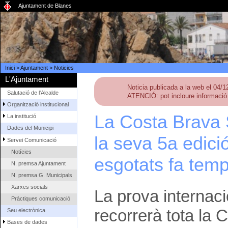
Ajuntament de Blanes
Inici
>
Ajuntament
>
Noticies
L'Ajuntament
Noticia publicada a la web el 04/
Salutació de l'Alcalde
ATENCIÓ: pot incloure informació 
Organització institucional
La Costa Brava 
La institució
Dades del Municipi
la seva 5a edic
Servei Comunicació
Notícies
esgotats fa tem
N. premsa Ajuntament
N. premsa G. Municipals
Xarxes socials
La prova internac
Pràctiques comunicació
recorrerà tota la 
Seu electrònica
Bases de dades