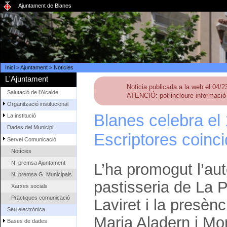
Ajuntament de Blanes
Inici
>
Ajuntament
>
Noticies
L'Ajuntament
Noticia publicada a la web el 04/
Salutació de l'Alcalde
ATENCIÓ: pot incloure informació 
Organització institucional
Blanes celebra el 
La institució
Dades del Municipi
Escriptores coinci
Servei Comunicació
Notícies
N. premsa Ajuntament
L’ha promogut l’au
N. premsa G. Municipals
pastisseria de La 
Xarxes socials
Pràctiques comunicació
Laviret i la presènc
Seu electrònica
Maria Aladern i Mo
Bases de dades