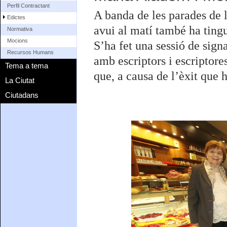
Perfil Contractant
A banda de les parades de l
Edictes
avui al matí també ha tingu
Normativa
Mocions
S’ha fet una sessió de sign
Recursos Humans
amb escriptors i escriptor
Tema a tema
que, a causa de l’èxit que 
La Ciutat
Ciutadans