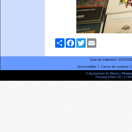
Comparteix
Facebook
Twitter
Email
Data de realització:
04/23/20
Accessibilitat
Correu de contacte
© Ajuntament de Blanes |
Prote
Passeig Dintre 29 | 17300