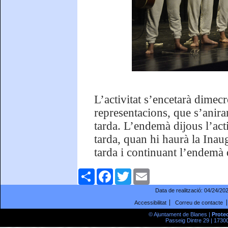
L’activitat s’encetarà dimecr
representacions, que s’aniran
tarda. L’endemà dijous l’act
tarda, quan hi haurà la Inaug
tarda i continuant l’endemà 
Comparteix
Facebook
Twitter
Email
Data de realització:
04/24/20
Accessibilitat
Correu de contacte
© Ajuntament de Blanes |
Prote
Passeig Dintre 29 | 17300