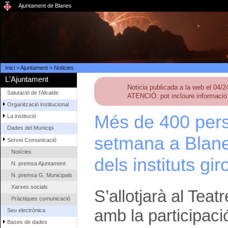
Ajuntament de Blanes
Inici
>
Ajuntament
>
Noticies
L'Ajuntament
Noticia publicada a la web el 04/
Salutació de l'Alcalde
ATENCIÓ: pot incloure informació 
Organització institucional
Més de 400 pers
La institució
Dades del Municipi
setmana a Blane
Servei Comunicació
Notícies
dels instituts gir
N. premsa Ajuntament
N. premsa G. Municipals
Xarxes socials
S’allotjarà al Teat
Pràctiques comunicació
amb la participaci
Seu electrònica
Bases de dades