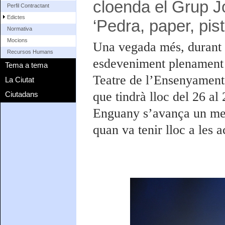
cloenda el Grup Jo
Perfil Contractant
Edictes
‘Pedra, paper, pist
Normativa
Mocions
Una vegada més, durant t
Recursos Humans
esdeveniment plenament 
Tema a tema
Teatre de l’Ensenyament
La Ciutat
que tindrà lloc del 26 al 
Ciutadans
Enguany s’avança un mes 
quan va tenir lloc a les a