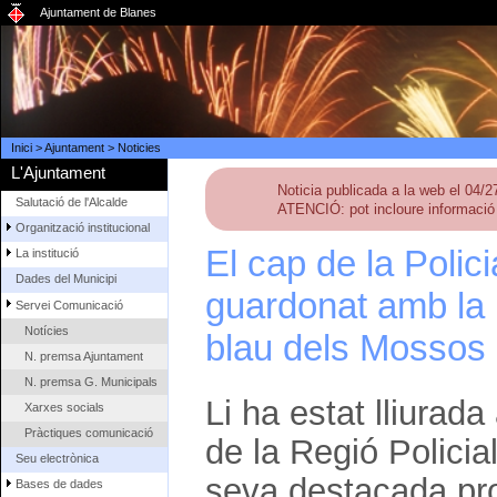
Ajuntament de Blanes
Inici
>
Ajuntament
>
Noticies
L'Ajuntament
Noticia publicada a la web el 04/
Salutació de l'Alcalde
ATENCIÓ: pot incloure informació 
Organització institucional
El cap de la Polic
La institució
Dades del Municipi
guardonat amb la 
Servei Comunicació
Notícies
blau dels Mossos
N. premsa Ajuntament
N. premsa G. Municipals
Li ha estat lliurad
Xarxes socials
Pràctiques comunicació
de la Regió Policia
Seu electrònica
seva destacada pro
Bases de dades