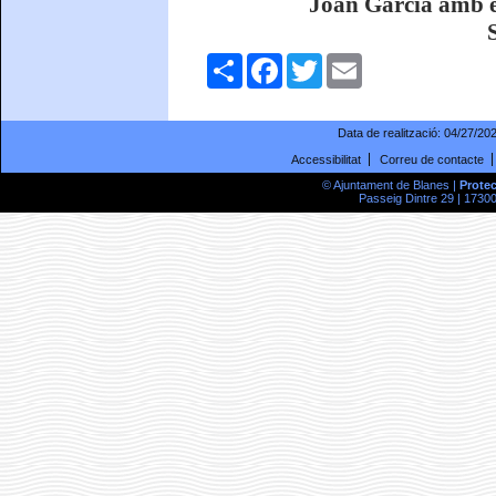
Joan Garcia amb e
Comparteix
Facebook
Twitter
Email
Data de realització:
04/27/20
Accessibilitat
Correu de contacte
© Ajuntament de Blanes |
Prote
Passeig Dintre 29 | 17300