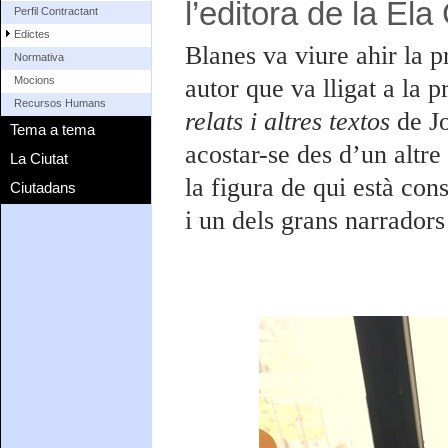
l’editora de la E
Perfil Contractant
Edictes
Blanes va viure ahir la p
Normativa
autor que va lligat a la p
Mocions
Recursos Humans
relats i altres textos
de Jo
Tema a tema
acostar-se des d’un altre
La Ciutat
la figura de qui està con
Ciutadans
i un dels grans narrador