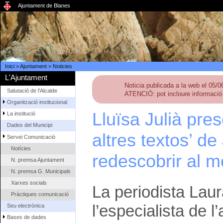
Ajuntament de Blanes
Inici
>
Ajuntament
>
Noticies
L'Ajuntament
Noticia publicada a la web el 05/
Salutació de l'Alcalde
ATENCIÓ: pot incloure informació 
Organització institucional
Lluïsa Julià pres
La institució
Dades del Municipi
altres textos’ d
Servei Comunicació
Notícies
redescobrir al m
N. premsa Ajuntament
N. premsa G. Municipals
Xarxes socials
La periodista Lau
Pràctiques comunicació
l’especialista de
Seu electrònica
Bases de dades