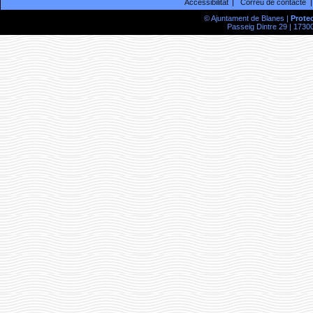
Accessibilitat
Correu de contacte
© Ajuntament de Blanes |
Prote
Passeig Dintre 29 | 17300