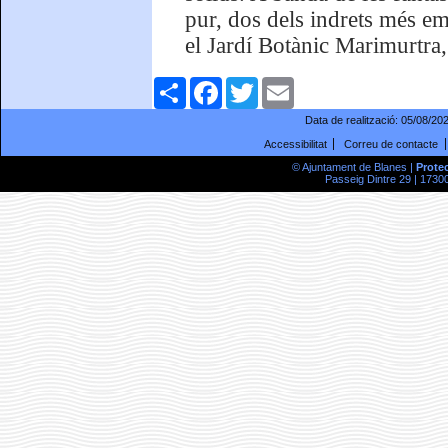
pur, dos dels indrets més em
el Jardí Botànic Marimurtra,
Comparteix
Facebook
Twitter
Email
Data de realització:
05/08/20
Accessibilitat
Correu de contacte
© Ajuntament de Blanes |
Prote
Passeig Dintre 29 | 17300