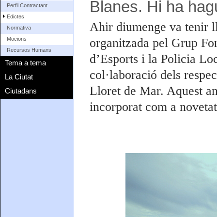
Blanes. Hi ha hagu
Perfil Contractant
Edictes
Ahir diumenge va tenir l
Normativa
organitzada pel Grup Fon
Mocions
Recursos Humans
d’Esports i la Policia L
Tema a tema
col·laboració dels respec
La Ciutat
Lloret de Mar. Aquest an
Ciutadans
incorporat com a novetat