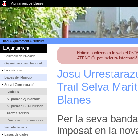
Ajuntament de Blanes
Inici
>
Ajuntament
>
Noticies
L'Ajuntament
Noticia publicada a la web el 05/
Salutació de l'Alcalde
ATENCIÓ: pot incloure informació 
Organització institucional
Josu Urrestarazu
La institució
Dades del Municipi
Trail Selva Mar
Servei Comunicació
Notícies
Blanes
N. premsa Ajuntament
N. premsa G. Municipals
Xarxes socials
Per la seva banda,
Pràctiques comunicació
imposat en la nova
Seu electrònica
Bases de dades