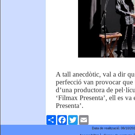
A tall anecdòtic, val a dir q
perfecció van provocar que fi
d’una productora de pel·lícu
‘Filmax Presenta’, ell es va 
Presenta’.
Comparteix
Facebook
Twitter
Email
Data de realització:
06/10/20