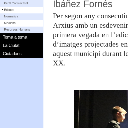
Ibáñez Fornés
Perfil Contractant
Edictes
Per segon any consecuti
Normativa
Arxius amb un esdevenime
Mocions
Recursos Humans
primera vegada en l’edic
Tema a tema
d’imatges projectades en
La Ciutat
aquest municipi durant le
Ciutadans
XX.