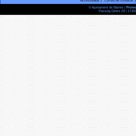
Accessibilitat
Correu de contacte
© Ajuntament de Blanes |
Prote
Passeig Dintre 29 | 17300