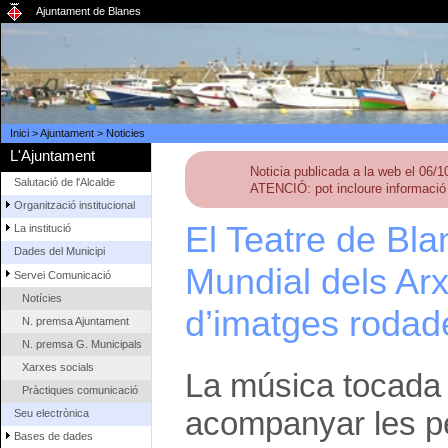
Ajuntament de Blanes
Inici
>
Ajuntament
>
Noticies
L'Ajuntament
Noticia publicada a la web el 06/
Salutació de l'Alcalde
ATENCIÓ: pot incloure informació 
Organització institucional
El Teatre de Bla
La institució
Dades del Municipi
Mundial dels Ar
Servei Comunicació
Notícies
d’imatges rodade
N. premsa Ajuntament
N. premsa G. Municipals
Xarxes socials
La música tocada 
Pràctiques comunicació
acompanyar les pe
Seu electrònica
Bases de dades