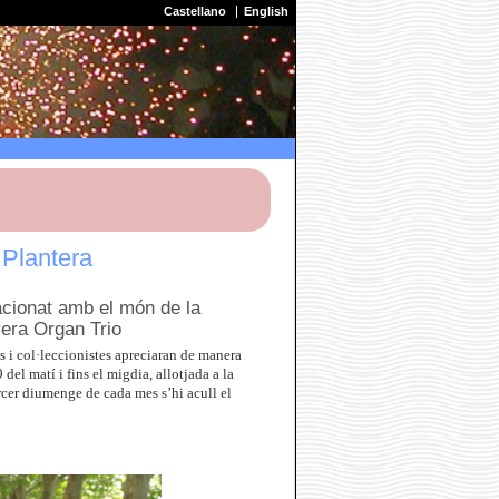
Castellano
English
 Plantera
acionat amb el món de la
vera Organ Trio
s i col·leccionistes apreciaran de manera
 del matí i fins el migdia, allotjada a la
rcer diumenge de cada mes s’hi acull el