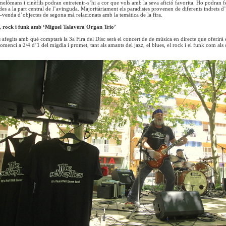
melòmans i cinèfils podran entretenir-s’hi a cor que vols amb la seva afició favorita. Ho podran fe
des a la part central de l’avinguda. Majoritàriament els paradistes provenen de diferents indrets d’
venda d’objectes de segona mà relacionats amb la temàtica de la fira.
, rock i funk amb ‘Miguel Talavera Organ Trio’
ts afegits amb què comptarà la 3a Fira del Disc serà el concert de de música en directe que oferir
comenci a 2/4 d’1 del migdia i promet, tant als amants del jazz, el blues, el rock i el funk com al