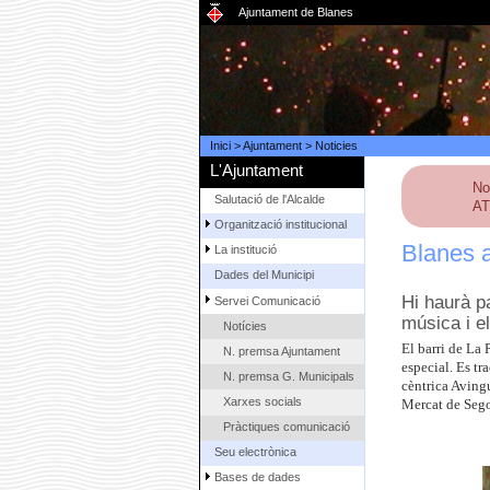
Ajuntament de Blanes
Inici
>
Ajuntament
>
Noticies
L'Ajuntament
No
Salutació de l'Alcalde
AT
Organització institucional
Blanes a
La institució
Dades del Municipi
Hi haurà p
Servei Comunicació
música i e
Notícies
El barri de La 
N. premsa Ajuntament
especial. Es tra
N. premsa G. Municipals
cèntrica Avingu
Xarxes socials
Mercat de Seg
Pràctiques comunicació
Seu electrònica
Bases de dades