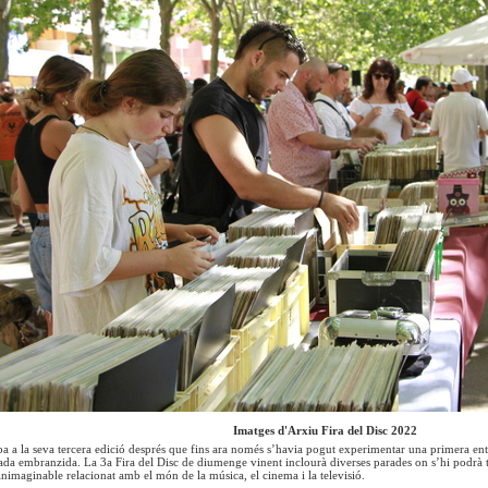
Imatges d'Arxiu Fira del Disc 2022
a a la seva tercera edició després que fins ara només s’havia pogut experimentar una primera ent
ada embranzida. La 3a Fira del Disc de diumenge vinent inclourà diverses parades on s’hi podrà tr
 inimaginable relacionat amb el món de la música, el cinema i la televisió.