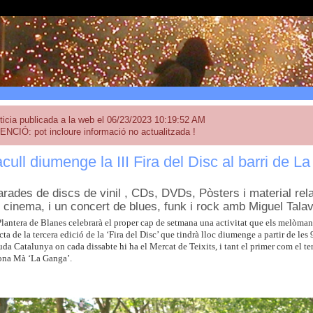
ticia publicada a la web el 06/23/2023 10:19:52 AM
ENCIÓ: pot incloure informació no actualitzada !
cull diumenge la III Fira del Disc al barri de La
arades de discs de vinil , CDs, DVDs, Pòsters i material rel
l cinema, i un concert de blues, funk i rock amb Miguel Tala
Plantera de Blanes celebrarà el proper cap de setmana una activitat que els melòman
cta de la tercera edició de la ‘Fira del Disc’ que tindrà lloc diumenge a partir de les 9
da Catalunya on cada dissabte hi ha el Mercat de Teixits, i tant el primer com el te
ona Mà ‘La Ganga’.