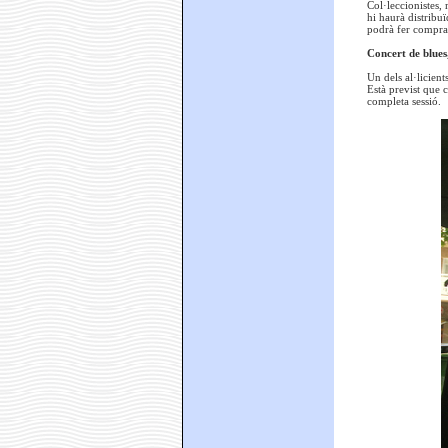
Col·leccionistes, 
hi haurà distribuï
podrà fer compra-
Concert de blues
Un dels al·licien
Està previst que 
completa sessió.