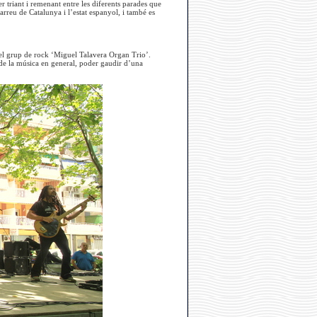
r triant i remenant entre les diferents parades que
arreu de Catalunya i l’estat espanyol, i també es
à el grup de rock ‘Miguel Talavera Organ Trio’.
s de la música en general, poder gaudir d’una