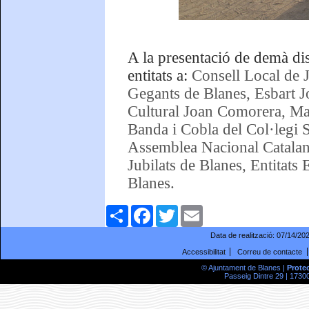
A la presentació de demà dis
entitats a:
Consell Local de J
Gegants de Blanes, Esbart 
Cultural Joan Comorera, Man
Banda i Cobla del Col·legi 
Assemblea Nacional Catalana
Jubilats de Blanes, Entitats 
Blanes.
Comparteix
Facebook
Twitter
Email
Data de realització:
07/14/20
Accessibilitat
Correu de contacte
© Ajuntament de Blanes |
Prote
Passeig Dintre 29 | 17300