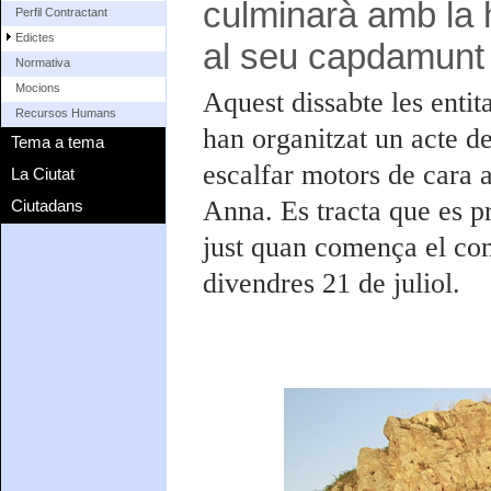
culminarà amb la 
Perfil Contractant
Edictes
al seu capdamunt
Normativa
Mocions
Aquest dissabte les entit
Recursos Humans
han organitzat un acte d
Tema a tema
escalfar motors de cara 
La Ciutat
Anna. Es tracta que es pr
Ciutadans
just quan comença el com
divendres 21 de juliol.