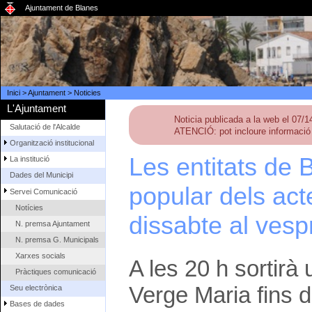
Ajuntament de Blanes
Inici
>
Ajuntament
>
Noticies
L'Ajuntament
Noticia publicada a la web el 07/
Salutació de l'Alcalde
ATENCIÓ: pot incloure informació 
Organització institucional
Les entitats de 
La institució
Dades del Municipi
popular dels act
Servei Comunicació
Notícies
dissabte al vesp
N. premsa Ajuntament
N. premsa G. Municipals
Xarxes socials
A les 20 h sortirà
Pràctiques comunicació
Verge Maria fins 
Seu electrònica
Bases de dades