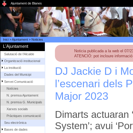
Ajuntament de Blanes
Inici
>
Ajuntament
>
Noticies
L'Ajuntament
Noticia publicada a la web el 07/
Salutació de l'Alcalde
ATENCIÓ: pot incloure informació 
Organització institucional
DJ Jackie D i M
La institució
Dades del Municipi
l’escenari dels 
Servei Comunicació
Notícies
Major 2023
N. premsa Ajuntament
N. premsa G. Municipals
Xarxes socials
Dimarts actuaran 
Pràctiques comunicació
System’; avui ‘Port
Seu electrònica
Bases de dades