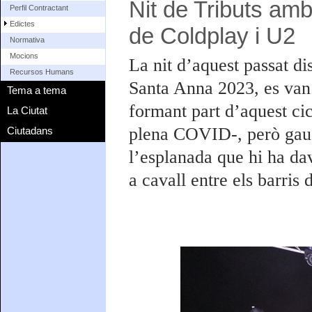
Nit de Tributs am
Perfil Contractant
Edictes
de Coldplay i U2
Normativa
Mocions
La nit d’aquest passat di
Recursos Humans
Santa Anna 2023, es van 
Tema a tema
formant part d’aquest cic
La Ciutat
plena COVID-, però gaud
Ciutadans
l’esplanada que hi ha da
a cavall entre els barris 