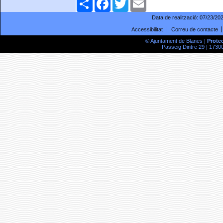
Data de realització:
07/23/20
Accessibilitat
Correu de contacte
© Ajuntament de Blanes |
Prote
Passeig Dintre 29 | 17300