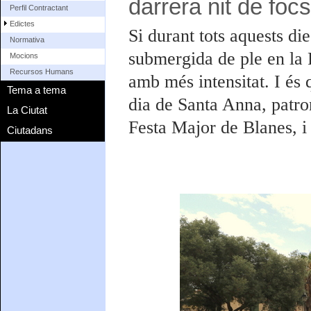
darrera nit de foc
Perfil Contractant
Edictes
Si durant tots aquests di
Normativa
submergida de ple en la 
Mocions
Recursos Humans
amb més intensitat. I és 
Tema a tema
dia de Santa Anna, patron
La Ciutat
Festa Major de Blanes, i 
Ciutadans