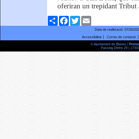
oferiran un trepidant Tribut
Comparteix
Facebook
Twitter
Email
Data de realització:
07/26/20
Accessibilitat
Correu de contacte
© Ajuntament de Blanes |
Prote
Passeig Dintre 29 | 17300