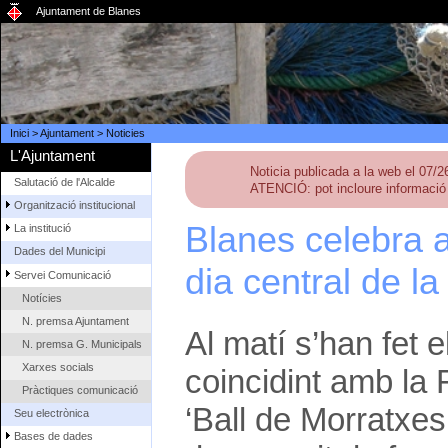
Ajuntament de Blanes
Inici
>
Ajuntament
>
Noticies
L'Ajuntament
Noticia publicada a la web el 07/
Salutació de l'Alcalde
ATENCIÓ: pot incloure informació 
Organització institucional
Blanes celebra a
La institució
Dades del Municipi
dia central de l
Servei Comunicació
Notícies
N. premsa Ajuntament
Al matí s’han fet 
N. premsa G. Municipals
Xarxes socials
coincidint amb la 
Pràctiques comunicació
‘Ball de Morratxes
Seu electrònica
Bases de dades