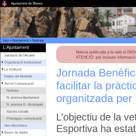
Ajuntament de Blanes
Inici
>
Ajuntament
>
Noticies
L'Ajuntament
Noticia publicada a la web el 09/
Salutació de l'Alcalde
ATENCIÓ: pot incloure informació 
Organització institucional
Jornada Benèfic
La institució
Dades del Municipi
facilitar la pràct
Servei Comunicació
Notícies
organitzada per 
N. premsa Ajuntament
N. premsa G. Municipals
Xarxes socials
L’objectiu de la ve
Pràctiques comunicació
Esportiva ha estat
Seu electrònica
Bases de dades