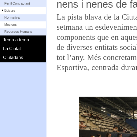
nens i nenes de f
Perfil Contractant
Edictes
La pista blava de la Ciut
Normativa
setmana un esdeveniment a
Mocions
Recursos Humans
components que en aquest
Tema a tema
de diverses entitats soci
La Ciutat
tot l’any. Més concretam
Ciutadans
Esportiva, centrada duran