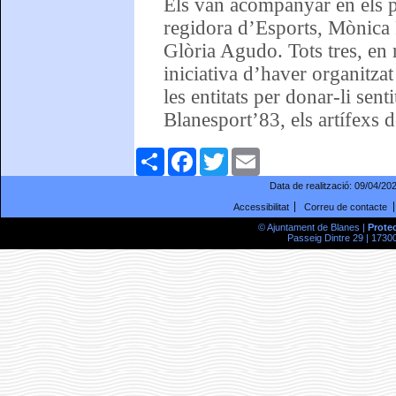
Els van acompanyar en els p
regidora d’Esports, Mònica 
Glòria Agudo. Tots tres, en 
iniciativa d’haver organitzat
les entitats per donar-li sent
Blanesport’83, els artífexs d
Comparteix
Facebook
Twitter
Email
Data de realització:
09/04/20
Accessibilitat
Correu de contacte
© Ajuntament de Blanes |
Prote
Passeig Dintre 29 | 17300