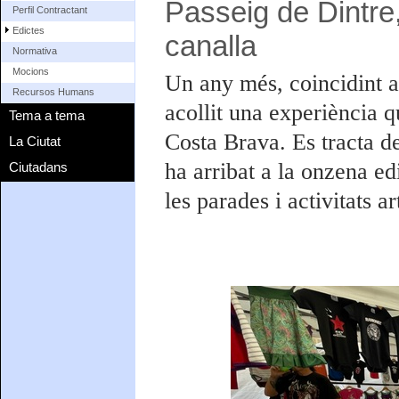
Passeig de Dintre
Perfil Contractant
Edictes
canalla
Normativa
Mocions
Un any més, coincidint 
Recursos Humans
acollit una experiència q
Tema a tema
Costa Brava. Es tracta d
La Ciutat
ha arribat a la onzena ed
Ciutadans
les parades i activitats a