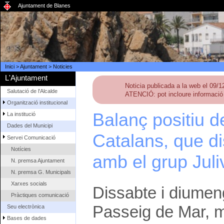
Ajuntament de Blanes
Inici
>
Ajuntament
>
Noticies
L'Ajuntament
Noticia publicada a la web el 09/
Salutació de l'Alcalde
ATENCIÓ: pot incloure informació 
Organització institucional
Balanç positiu d
La institució
Dades del Municipi
Catalans, que di
Servei Comunicació
Notícies
amb el grup Juli
N. premsa Ajuntament
N. premsa G. Municipals
Xarxes socials
Dissabte i diumeng
Pràctiques comunicació
Passeig de Mar, me
Seu electrònica
Bases de dades