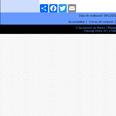
Comparteix
Facebook
Twitter
Email
Data de realització:
09/12/20
Accessibilitat
Correu de contacte
© Ajuntament de Blanes |
Prote
Passeig Dintre 29 | 17300