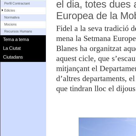
el dia, totes due
Perfil Contractant
Edictes
Europea de la Mobi
Normativa
Mocions
Fidel a la seva tradició 
Recursos Humans
mena la Setmana Europea
Tema a tema
Blanes ha organitzat aque
La Ciutat
aquest cicle, que s’esca
Ciutadans
mitjançant el Departame
d’altres departaments, el
que tindran lloc el dijou