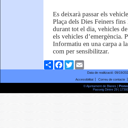
Es deixarà passar els vehicle
Plaça dels Dies Feiners fins
durant tot el dia, vehicles d
els vehicles d’emergència. P
Informatiu en una carpa a la
com per sensibilitzar.
Comparteix
Facebook
Twitter
Email
Data de realització:
09/19/20
Accessibilitat
Correu de contacte
© Ajuntament de Blanes |
Prote
Passeig Dintre 29 | 17300