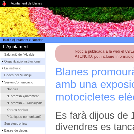
Ajuntament de Blanes
Inici
>
Ajuntament
>
Noticies
L'Ajuntament
Noticia publicada a la web el 09/
Salutació de l'Alcalde
ATENCIÓ: pot incloure informació 
Organització institucional
Blanes promourà 
La institució
Dades del Municipi
amb una exposici
Servei Comunicació
Notícies
motocicletes elè
N. premsa Ajuntament
N. premsa G. Municipals
Xarxes socials
Es farà dijous de 
Pràctiques comunicació
divendres es tanca
Seu electrònica
Bases de dades