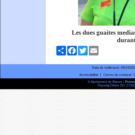
Les dues guaites media
durant
Comparteix
Facebook
Twitter
Email
Data de realització:
09/24/20
Accessibilitat
Correu de contacte
© Ajuntament de Blanes |
Prote
Passeig Dintre 29 | 17300