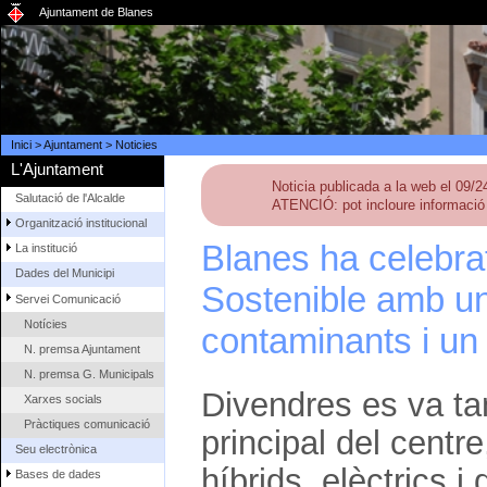
Ajuntament de Blanes
Inici
>
Ajuntament
>
Noticies
L'Ajuntament
Noticia publicada a la web el 09/
Salutació de l'Alcalde
ATENCIÓ: pot incloure informació 
Organització institucional
Blanes ha celebrat
La institució
Dades del Municipi
Sostenible amb un
Servei Comunicació
Notícies
contaminants i u
N. premsa Ajuntament
N. premsa G. Municipals
Divendres es va tan
Xarxes socials
Pràctiques comunicació
principal del centr
Seu electrònica
híbrids, elèctrics 
Bases de dades