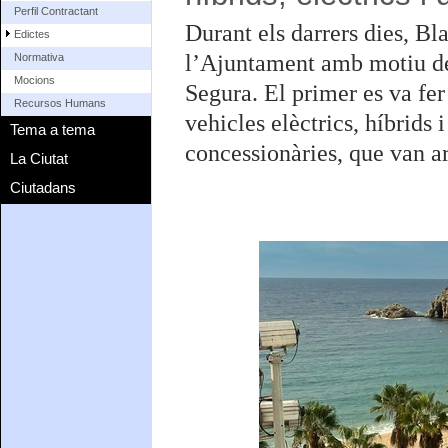
Perfil Contractant
Durant els darrers dies, Bl
Edictes
l’Ajuntament amb motiu de
Normativa
Mocions
Segura. El primer es va fer
Recursos Humans
vehicles elèctrics, híbrids
Tema a tema
concessionàries, que van ar
La Ciutat
Ciutadans