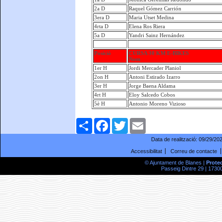
2a D
Raquel Gómez Carrión
3era D
Maria Utset Medina
4rta D
Elena Ros Riera
5a D
Yandri Sainz Hernández
Posició
CURSA 30 KM E-BIKES
Nom
1er H
Jordi Mercader Planiol
2on H
Antoni Estirado Izarro
3er H
Jorge Baena Aldama
4rt H
Eloy Salcedo Cobos
5è H
Antonio Moreno Vizioso
Comparteix
Facebook
Twitter
Email
Data de realització:
09/29/20
Accessibilitat
Correu de contacte
© Ajuntament de Blanes |
Prote
Passeig Dintre 29 | 17300