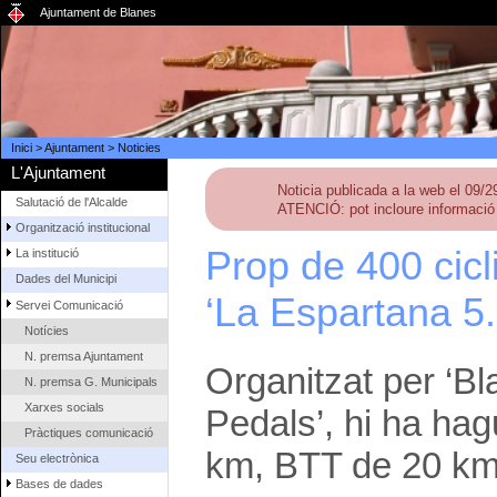
Ajuntament de Blanes
Inici
>
Ajuntament
>
Noticies
L'Ajuntament
Noticia publicada a la web el 09/
Salutació de l'Alcalde
ATENCIÓ: pot incloure informació 
Organització institucional
Prop de 400 cicli
La institució
Dades del Municipi
‘La Espartana 5.
Servei Comunicació
Notícies
N. premsa Ajuntament
Organitzat per ‘Bl
N. premsa G. Municipals
Xarxes socials
Pedals’, hi ha hag
Pràctiques comunicació
km, BTT de 20 km
Seu electrònica
Bases de dades