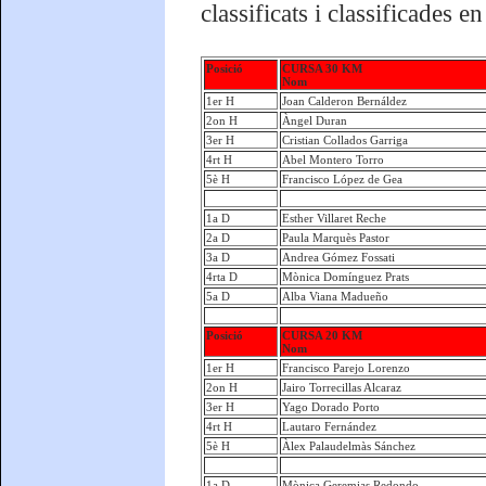
classificats i classificades e
Posició
CURSA 30 KM
Nom
1er H
Joan Calderon Bernáldez
2on H
Àngel Duran
3er H
Cristian Collados Garriga
4rt H
Abel Montero Torro
5è H
Francisco López de Gea
1a D
Esther Villaret Reche
2a D
Paula Marquès Pastor
3a D
Andrea Gómez Fossati
4rta D
Mònica Domínguez Prats
5a D
Alba Viana Madueño
Posició
CURSA 20 KM
Nom
1er H
Francisco Parejo Lorenzo
2on H
Jairo Torrecillas Alcaraz
3er H
Yago Dorado Porto
4rt H
Lautaro Fernández
5è H
Àlex Palaudelmàs Sánchez
1a D
Mònica Geremias Redondo