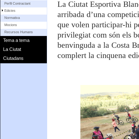
La Ciutat Esportiva Blane
Perfil Contractant
Edictes
arribada d’una competici
Normativa
que volen participar-hi p
Mocions
Recursos Humans
privilegiat com són els b
Tema a tema
benvinguda a la Costa Br
La Ciutat
complert la cinquena edi
Ciutadans