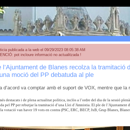
ticia publicada a la web el 09/29/2023 08:05:38 AM
ENCIÓ: pot incloure informació no actualitzada !
e l’Ajuntament de Blanes recolza la tramitació d
 una moció del PP debatuda al ple
a d’acord va comptar amb el suport de VOX, mentre que la r
és destacats i de plena actualitat política, inclòs a l’ordre del dia de la sessió plenà
a pel PP per rebutjar la tramitació d’una Llei d’Amnistia. El ple de l’Ajuntament d
 la votació van haver 19 vots en contra (PSC, ERC, BECP, JxB, Grup Blanes, Blanes S