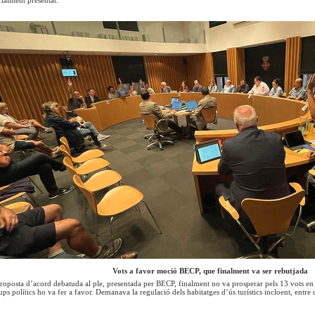
icialment presentat.
Vots a favor moció BECP, que finalment va ser rebutjada
 proposta d’acord debatuda al ple, presentada per BECP, finalment no va prosperar pels 13 vots e
ups polítics ho va fer a favor. Demanava la regulació dels habitatges d’ús turístics incloent, entre 