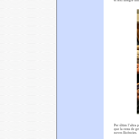
el text íntegre in
Per últim l’altra
que la resta de gr
noves llicències.