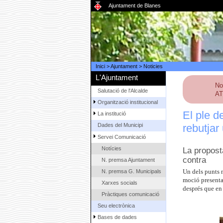
Ajuntament de Blanes
Inici
>
Ajuntament
>
Noticies
L'Ajuntament
No
Salutació de l'Alcalde
AT
Organització institucional
El ple d
La institució
rebutjar
Dades del Municipi
Servei Comunicació
Notícies
La propost
contra
N. premsa Ajuntament
N. premsa G. Municipals
Un dels punts m
moció presentad
Xarxes socials
després que en
Pràctiques comunicació
Seu electrònica
Bases de dades