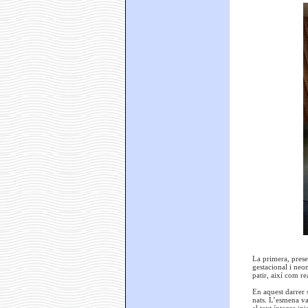
La primera, prese
gestacional i neon
patir, així com re
En aquest darrer 
nats. L’esmena va