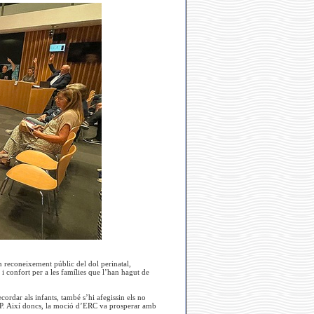
n reconeixement públic del dol perinatal,
 i confort per a les famílies que l’han hagut de
rdar als infants, també s’hi afegissin els no
CUP. Així doncs, la moció d’ERC va prosperar amb