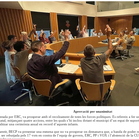
Aprovació per unanimitat
ntada per ERC, va prosperar amb el recolzament de totes les forces polítiques. Es refereix a fer u
atal, mitjançant quatre accions, entre les quals s’hi inclou dotant el municipi d’un espai de suport
alitzar una cerimònia anual en record d’aquests infants.
sentit, BECP va presentar una esmena que no va prosperar on demanava que, a banda de poder reco
 ser rebutjada pels 17 vots en contra de l’equip de govern, ERC, PP i VOX i l’abstenció de la 