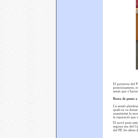
El portaveu del P
posicionament, en 
sentit que s’havi
Resta de punts a 
La sessió plenàri
quals es va donar
unanimitat la mod
la reparació que s
El novè punt tamb
segona seu del Ce
del PP, les altre