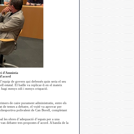
ei d'Amnistia
 d'acord
l’equip de govern qui defensés quin seria el seu
l estatal. El batlle va replicar-li en el mateix
i hagi menys odi i menys crispació.
primers de caire purament administratiu, entre els
at de temes a debatre, el vuitè va aprovar per
oliesportiva polivalent de Can Borell, completant
pal les obres d’adequació d’espais per a una
s van debatre tres propostes d’acord. A banda de la