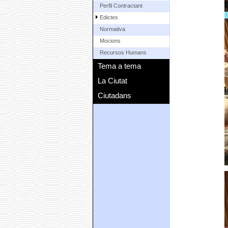
Perfil Contractant
Edictes
Normativa
Mocions
Recursos Humans
Tema a tema
La Ciutat
Ciutadans