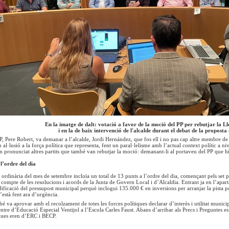
En la imatge de dalt: votació a favor de la moció del PP per rebutjar la Ll
i en la de baix intervenció de l'alcalde durant el debat de la proposta
P, Pere Robert, va demanar a l’alcalde, Jordi Hernández, que fos ell i no pas cap altre membre de 
al·lusió a la força política que representa, fent un paral·lelisme amb l’actual context polític a nivel
en pronunciat altres partits que també van rebutjar la moció: demanant-li al portaveu del PP que h
l’ordre del dia
a ordinària del mes de setembre incloïa un total de 13 punts a l’ordre del dia, començant pels set 
 compte de les resolucions i acords de la Junta de Govern Local i d’Alcaldia. Entrant ja en l’apart
ificació del pressupost municipal perquè inclogui 135.000 € en inversions per arranjar la pista p
’està fent ara d’urgència.
é va aprovar amb el recolzament de totes les forces polítiques declarar d’interès i utilitat munici
ntre d’Educació Especial Ventijol a l’Escola Carles Faust. Abans d’arribar als Precs i Preguntes e
s dues eren d’ERC i BECP.