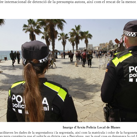
re internacional de detenció de la presumpta autora, així com el rescat de la menor.
Imatge d'Arxiu Policia Local de Blanes
acilitaven les dades de la segrestadora i la segrestada, així com la matrícula i color de la furg
 es tenia constància que el vehicle es dirigia cap a Barcelona, per la qual cosa es demanava la col