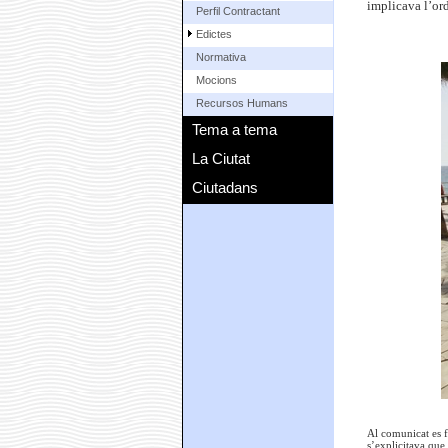
implicava l’ord
Perfil Contractant
Edictes
Normativa
Mocions
Recursos Humans
Tema a tema
La Ciutat
Ciutadans
Al comunicat es f
s’explicitava que