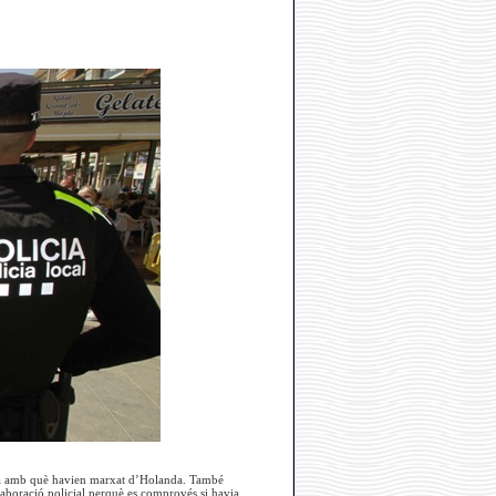
oneta amb què havien marxat d’Holanda. També
·laboració policial perquè es comprovés si havia