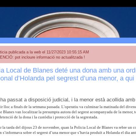
ticia publicada a la web el 11/27/2023 10:55:15 AM
ENCIÓ: pot incloure informació no actualitzada !
ia Local de Blanes deté una dona amb una ord
ional d’Holanda pel segrest d’una menor, a qui
ha passat a disposició judicial, i la menor està acollida amb 
nir lloc a finals de la setmana passada. L’operatiu va culminar la matinada del dive
e Blanes van localitzar la presumpta autora del segrest acompanyada de la menor, t
detenció de la dona i la custòdia i protecció de la segrestada.
ar la tarda del dijous 23 de novembre, quan la Policia Local de Blanes va rebre un 
on s’informava sobre el segrest d’una menor que s’havia produït a Holanda el dia an