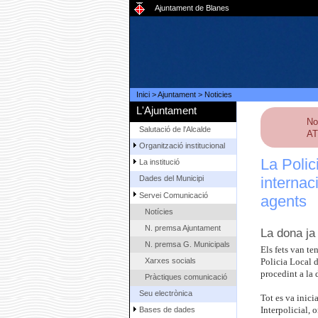
Ajuntament de Blanes
Inici
>
Ajuntament
>
Noticies
L'Ajuntament
No
Salutació de l'Alcalde
AT
Organització institucional
La Polic
La institució
internac
Dades del Municipi
Servei Comunicació
agents
Notícies
N. premsa Ajuntament
La dona ja 
N. premsa G. Municipals
Els fets van te
Xarxes socials
Policia Local d
procedint a la 
Pràctiques comunicació
Seu electrònica
Tot es va inici
Bases de dades
Interpolicial, 