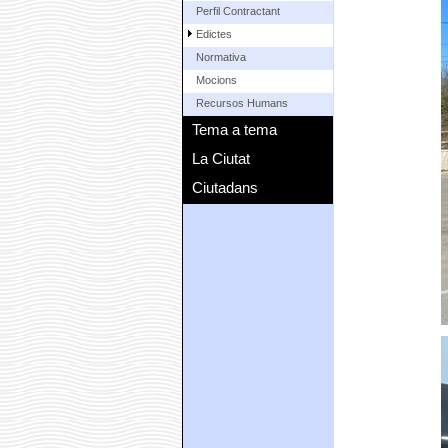
Perfil Contractant
Edictes
Normativa
Mocions
Recursos Humans
Tema a tema
La Ciutat
Ciutadans