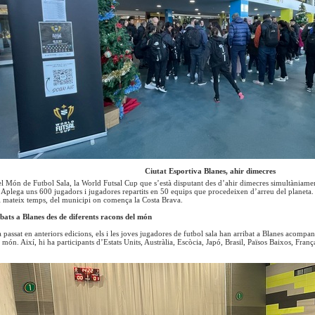
Ciutat Esportiva Blanes, ahir dimecres
l Món de Futbol Sala, la World Futsal Cup que s’està disputant des d’ahir dimecres simultàniament 
 Aplega uns 600 jugadors i jugadores repartits en 50 equips que procedeixen d’arreu del planeta. 
 al mateix temps, del municipi on comença la Costa Brava.
ibats a Blanes des de diferents racons del món
 passat en anteriors edicions, els i les joves jugadores de futbol sala han arribat a Blanes acompan
l món. Així, hi ha participants d’Estats Units, Austràlia, Escòcia, Japó, Brasil, Països Baixos, Franç