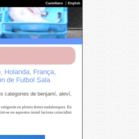
Castellano
English
ó, Holanda, França,
ón de Futbol Sala
es categories de benjamí, aleví,
ue estiguem en plenes festes nadalenques. En
int-se en aquestes instal·lacions coincidint