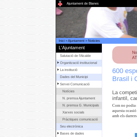
Ajuntament de Blanes
Inici
>
Ajuntament
>
Noticies
L'Ajuntament
No
Salutació de l'Alcalde
AT
Organització institucional
600 espo
La institució
Brasil i
Dades del Municipi
Servei Comunicació
Notícies
La competic
infantil, ca
N. premsa Ajuntament
N. premsa G. Municipals
Com no podia se
aquesta ocasió 
Xarxes socials
amb els darrers
Pràctiques comunicació
Seu electrònica
Bases de dades