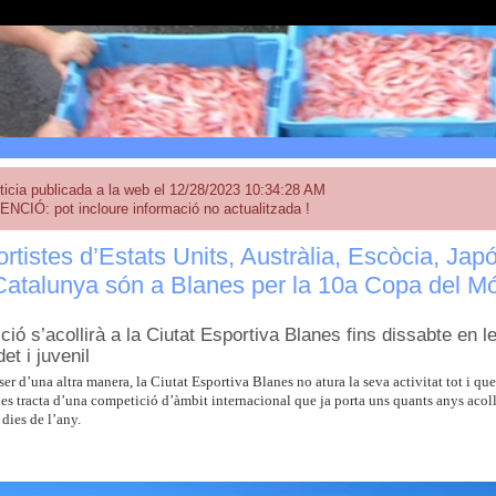
ticia publicada a la web el 12/28/2023 10:34:28 AM
ENCIÓ: pot incloure informació no actualitzada !
rtistes d’Estats Units, Austràlia, Escòcia, Jap
 Catalunya són a Blanes per la 10a Copa del M
ió s’acollirà a la Ciutat Esportiva Blanes fins dissabte en l
det i juvenil
r d’una altra manera, la Ciutat Esportiva Blanes no atura la seva activitat tot i q
es tracta d’una competició d’àmbit internacional que ja porta uns quants anys acoll
 dies de l’any.