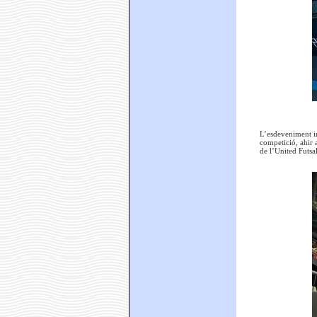
L’esdeveniment in
competició, ahir 
de l’United Futsal