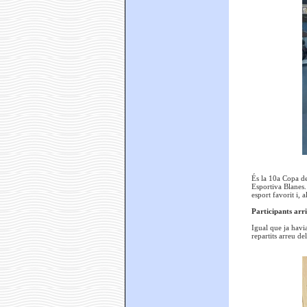
És la 10a Copa de
Esportiva Blanes.
esport favorit i,
Participants arr
Igual que ja havia
repartits arreu de