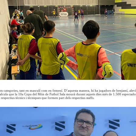
ts categories, tant en masculí com en femení. D’aquesta manera, hi ha jugadors de benjamí, aleví i
 calcula que la 10a Copa del Món de Futbol Sala mourà durant aquets dies més de 1.500 espectador
espectius tècnics i tècniques que formen part dels respectius staffs.