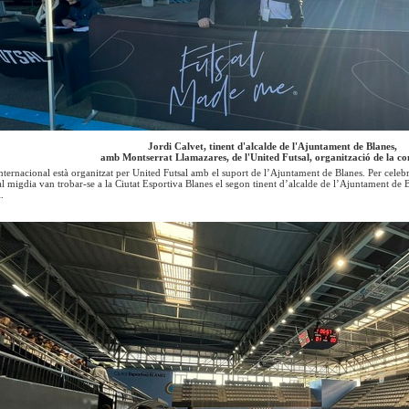
Jordi Calvet, tinent d'alcalde de l'Ajuntament de Blanes,
amb Montserrat Llamazares, de l'United Futsal, organització de la co
ternacional està organitzat per United Futsal amb el suport de l’Ajuntament de Blanes. Per celebr
al migdia van trobar-se a la Ciutat Esportiva Blanes el segon tinent d’alcalde de l’Ajuntament de
.