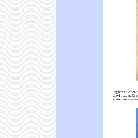
Juguen en diferen
aleví i cadet. Es
acompanyats dels r