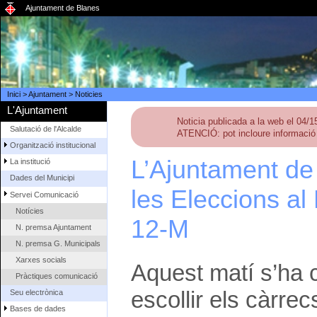
Ajuntament de Blanes
Inici
>
Ajuntament
>
Noticies
L'Ajuntament
Noticia publicada a la web el 04/
Salutació de l'Alcalde
ATENCIÓ: pot incloure informació 
Organització institucional
L’Ajuntament de
La institució
Dades del Municipi
les Eleccions al
Servei Comunicació
Notícies
12-M
N. premsa Ajuntament
N. premsa G. Municipals
Xarxes socials
Aquest matí s’ha c
Pràctiques comunicació
escollir els càrre
Seu electrònica
Bases de dades