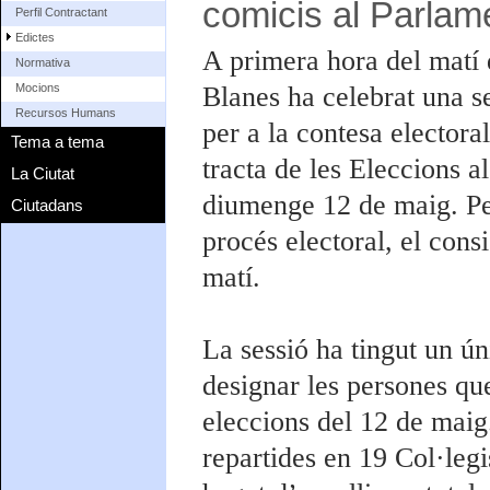
comicis al Parlam
Perfil Contractant
Edictes
A primera hora del matí 
Normativa
Blanes ha celebrat una se
Mocions
Recursos Humans
per a la contesa electora
Tema a tema
tracta de les Eleccions a
La Ciutat
diumenge 12 de maig. Pe
Ciutadans
procés electoral, el consi
matí.
La sessió ha tingut un úni
designar les persones qu
eleccions del 12 de maig
repartides en 19 Col·legi