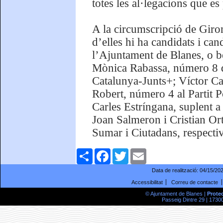
totes les al·legacions que es
A la circumscripció de Girona
d’elles hi ha candidats i ca
l’Ajuntament de Blanes, o bé
Mònica Rabassa, número 8 de
Catalunya-Junts+; Víctor Ca
Robert, número 4 al Partit 
Carles Estríngana, suplent a 
Joan Salmeron i Cristian Or
Sumar i Ciutadans, respecti
Comparteix
Facebook
Twitter
Email
Data de realització:
04/15/20
Accessibilitat
Correu de contacte
© Ajuntament de Blanes |
Prote
Passeig Dintre 29 | 17300