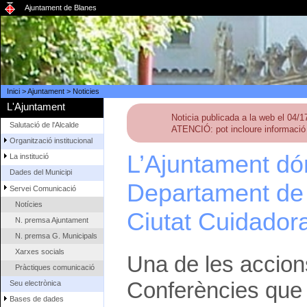
Ajuntament de Blanes
Inici
>
Ajuntament
>
Noticies
L'Ajuntament
Noticia publicada a la web el 04/
Salutació de l'Alcalde
ATENCIÓ: pot incloure informació 
Organització institucional
L’Ajuntament dó
La institució
Dades del Municipi
Departament de 
Servei Comunicació
Notícies
Ciutat Cuidadora
N. premsa Ajuntament
N. premsa G. Municipals
Xarxes socials
Una de les accions
Pràctiques comunicació
Conferències que 
Seu electrònica
Bases de dades