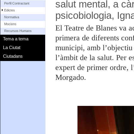
salut mental, a cà
Perfil Contractant
Edictes
psicobiologia, Ig
Normativa
Mocions
El Teatre de Blanes va ac
Recursos Humans
primera de diferents con
Tema a tema
municipi, amb l’objectiu
La Ciutat
l’àmbit de la salut. Per 
Ciutadans
expert de primer ordre, l
Morgado.