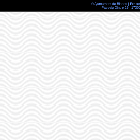
© Ajuntament de Blanes |
Prote
Passeig Dintre 29 | 17300